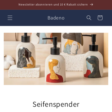
Direkt
Newsletter abonnieren und 10 € Rabatt sichern
zum
Inhalt
Badeno
Warenkorb
Seifenspender