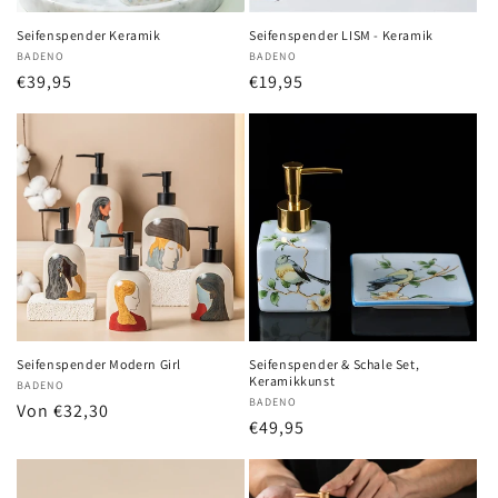
Seifenspender Keramik
Seifenspender LISM - Keramik
Anbieter:
BADENO
Anbieter:
BADENO
Normaler
€39,95
Normaler
€19,95
Preis
Preis
Seifenspender Modern Girl
Seifenspender & Schale Set,
Keramikkunst
Anbieter:
BADENO
Anbieter:
BADENO
Normaler
Von €32,30
Normaler
€49,95
Preis
Preis