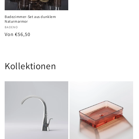
Badezimmer-Set aus dunklem
Naturmarmor
Anbieter:
BADENO
Normaler
Von €56,50
Preis
Kollektionen