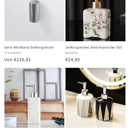
Serie 480 Wand-Seifenspender
Seifenspender, Amerikanischer Stil
Anbieter:
STEINBERG
Anbieter:
BADENO
Normaler
Von €226,81
Normaler
€24,95
Preis
Preis