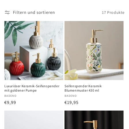
Filtern und sortieren
17 Produkte
Luxuriöser Keramik-Seifenspender
Seifenspender Keramik
mit goldener Pumpe
Blumenmuster 430 ml
Anbieter:
BADENO
Anbieter:
BADENO
Normaler
€9,99
Normaler
€19,95
Preis
Preis