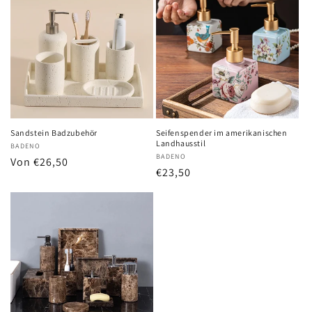
Sandstein Badzubehör
Seifenspender im amerikanischen
Landhausstil
Anbieter:
BADENO
Anbieter:
BADENO
Normaler
Von €26,50
Normaler
€23,50
Preis
Preis