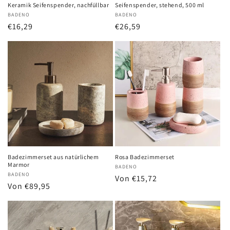
Keramik Seifenspender, nachfüllbar
Seifenspender, stehend, 500 ml
Anbieter:
BADENO
Anbieter:
BADENO
Normaler
€16,29
Normaler
€26,59
Preis
Preis
Badezimmerset aus natürlichem
Rosa Badezimmerset
Marmor
Anbieter:
BADENO
Anbieter:
BADENO
Normaler
Von €15,72
Normaler
Von €89,95
Preis
Preis