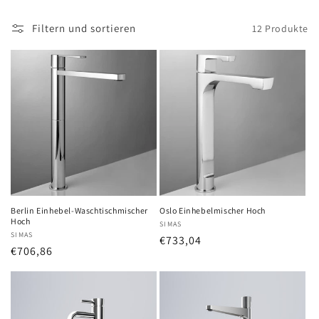
Filtern und sortieren
12 Produkte
Berlin Einhebel-Waschtischmischer
Oslo Einhebelmischer Hoch
Hoch
Anbieter:
SIMAS
Anbieter:
SIMAS
Normaler
€733,04
Normaler
€706,86
Preis
Preis