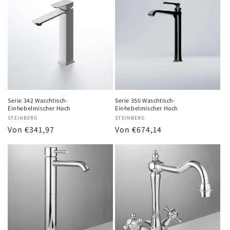
Serie 342 Waschtisch-
Serie 350 Waschtisch-
Einhebelmischer Hoch
Einhebelmischer Hoch
Anbieter:
STEINBERG
Anbieter:
STEINBERG
Normaler
Von €341,97
Normaler
Von €674,14
Preis
Preis