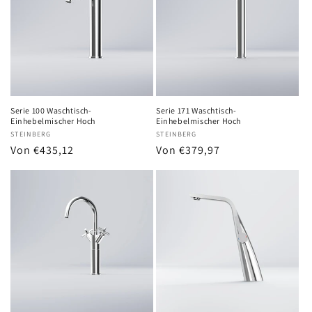
Serie 100 Waschtisch-
Serie 171 Waschtisch-
Einhebelmischer Hoch
Einhebelmischer Hoch
Anbieter:
STEINBERG
Anbieter:
STEINBERG
Normaler
Von €435,12
Normaler
Von €379,97
Preis
Preis