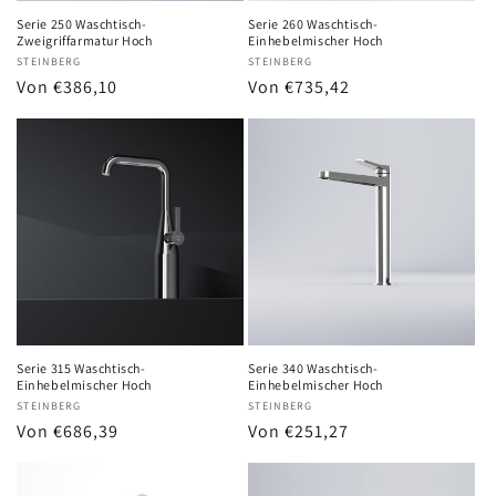
Serie 250 Waschtisch-
Serie 260 Waschtisch-
Zweigriffarmatur Hoch
Einhebelmischer Hoch
Anbieter:
STEINBERG
Anbieter:
STEINBERG
Normaler
Von €386,10
Normaler
Von €735,42
Preis
Preis
Serie 315 Waschtisch-
Serie 340 Waschtisch-
Einhebelmischer Hoch
Einhebelmischer Hoch
Anbieter:
STEINBERG
Anbieter:
STEINBERG
Normaler
Von €686,39
Normaler
Von €251,27
Preis
Preis