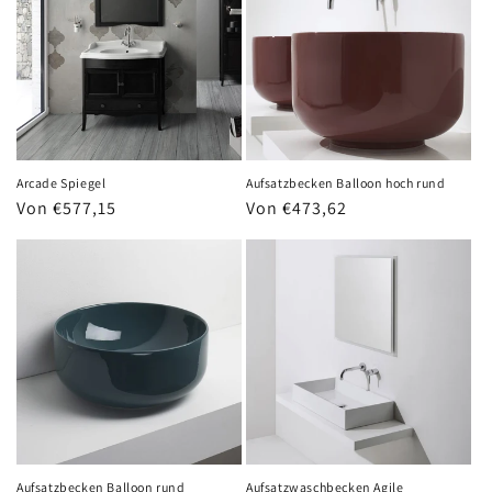
Arcade Spiegel
Aufsatzbecken Balloon hoch rund
Normaler
Von €577,15
Normaler
Von €473,62
Preis
Preis
Aufsatzbecken Balloon rund
Aufsatzwaschbecken Agile