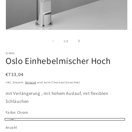
Medien
M
1
2
in
in
von
1
/
2
Modal
M
öffnen
ö
SIMAS
Oslo Einhebelmischer Hoch
Normaler
€733,04
Preis
Inkl. Steuern.
Versand
wird beim Checkout berechnet
mit Verlängerung , mit hohem Auslauf, mit flexiblen
Schläuchen
Farbe:
Chrom
Chrom
Anzahl
Anzahl