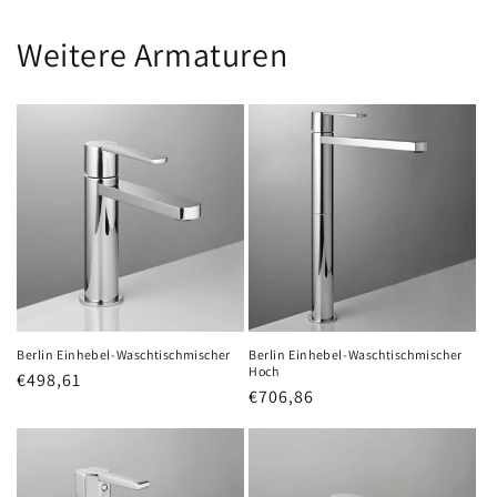
Weitere Armaturen
Berlin Einhebel-Waschtischmischer
Berlin Einhebel-Waschtischmischer
Hoch
Normaler
€498,61
Normaler
€706,86
Preis
Preis