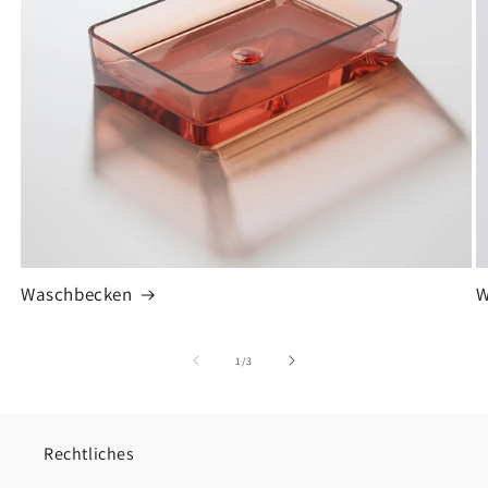
Waschbecken
W
von
1
/
3
Rechtliches