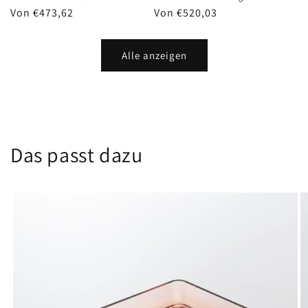
Normaler
Von €473,62
Normaler
Von €520,03
Preis
Preis
Alle anzeigen
Das passt dazu