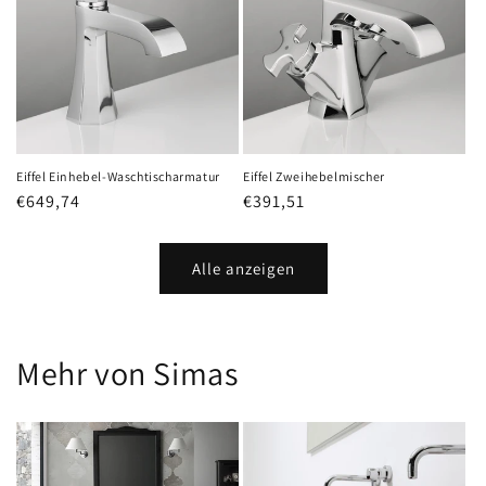
Eiffel Einhebel-Waschtischarmatur
Eiffel Zweihebelmischer
Normaler
€649,74
Normaler
€391,51
Preis
Preis
Alle anzeigen
Mehr von Simas