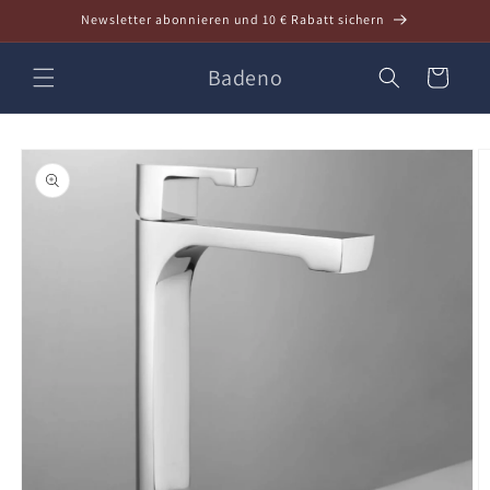
Direkt
Newsletter abonnieren und 10 € Rabatt sichern
zum
Inhalt
Badeno
Warenkorb
oduktinformationen
ringen