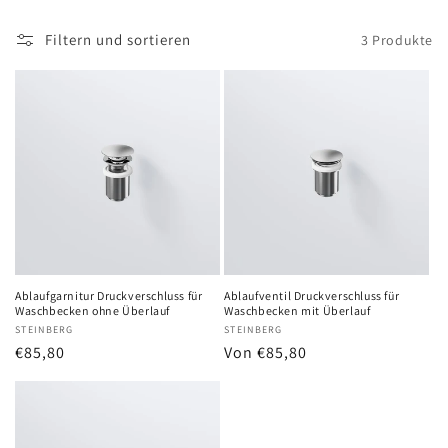
Filtern und sortieren
3 Produkte
Ablaufgarnitur Druckverschluss für
Ablaufventil Druckverschluss für
Waschbecken ohne Überlauf
Waschbecken mit Überlauf
Anbieter:
STEINBERG
Anbieter:
STEINBERG
Normaler
€85,80
Normaler
Von €85,80
Preis
Preis