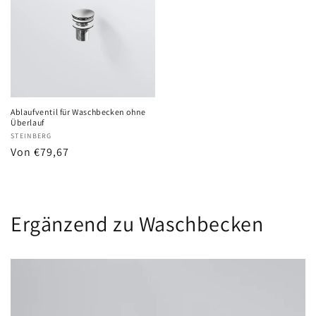
Ablaufventil für Waschbecken ohne
Überlauf
Anbieter:
STEINBERG
Normaler
Von €79,67
Preis
Ergänzend zu Waschbecken