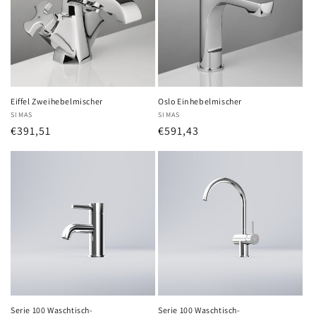
Eiffel Zweihebelmischer
Oslo Einhebelmischer
Anbieter:
SIMAS
Anbieter:
SIMAS
Normaler
€391,51
Normaler
€591,43
Preis
Preis
Serie 100 Waschtisch-
Serie 100 Waschtisch-