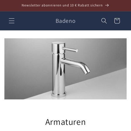
Direkt
Newsletter abonnieren und 10 € Rabatt sichern
zum
Inhalt
Badeno
Warenkorb
Armaturen