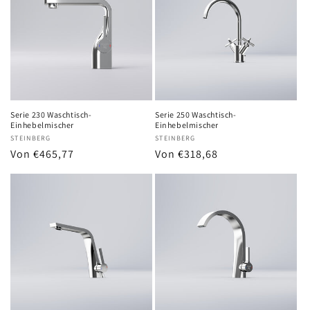
Serie 230 Waschtisch-
Serie 250 Waschtisch-
Einhebelmischer
Einhebelmischer
Anbieter:
STEINBERG
Anbieter:
STEINBERG
Normaler
Von €465,77
Normaler
Von €318,68
Preis
Preis