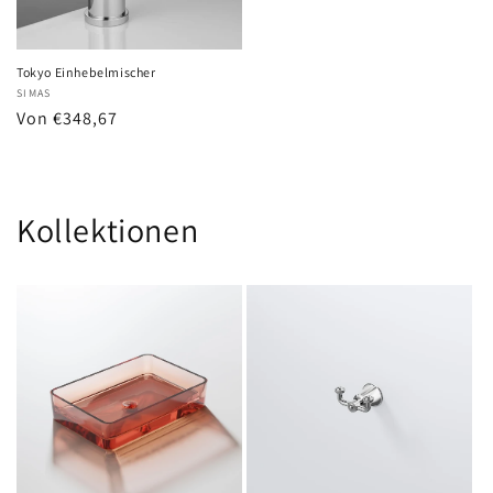
Tokyo Einhebelmischer
Anbieter:
SIMAS
Normaler
Von €348,67
Preis
Kollektionen