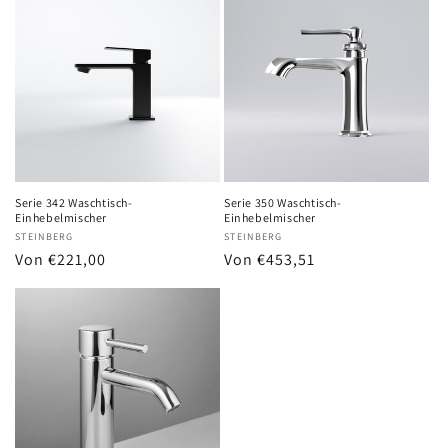
Serie 342 Waschtisch-
Serie 350 Waschtisch-
Einhebelmischer
Einhebelmischer
Anbieter:
STEINBERG
Anbieter:
STEINBERG
Normaler
Von €221,00
Normaler
Von €453,51
Preis
Preis