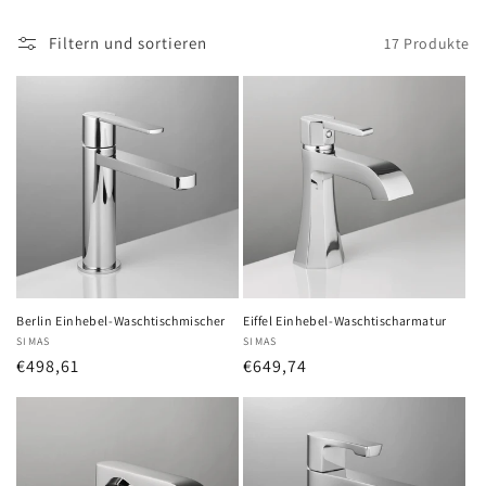
Filtern und sortieren
17 Produkte
Berlin Einhebel-Waschtischmischer
Eiffel Einhebel-Waschtischarmatur
Anbieter:
SIMAS
Anbieter:
SIMAS
Normaler
€498,61
Normaler
€649,74
Preis
Preis