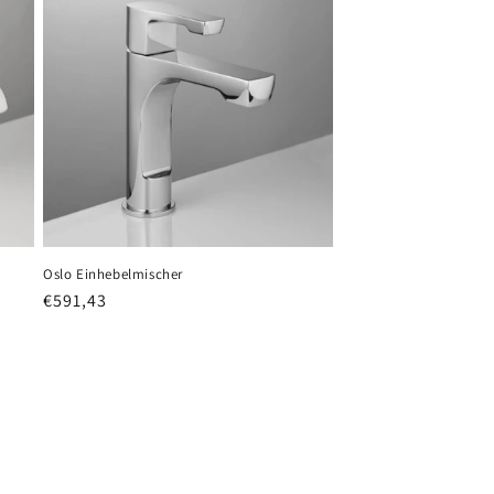
Oslo Einhebelmischer
Normaler
€591,43
Preis