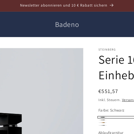
Newsletter abonnieren und 10 € Rabatt sichern
Badeno
STEINBERG
Serie 
Einheb
Normaler
€551,57
Preis
Inkl. Steuern.
Versan
Farbe:
Schwarz
Schwarz
Brushed
Roségold
Chrom
Nickel
Ablaufgarnitur