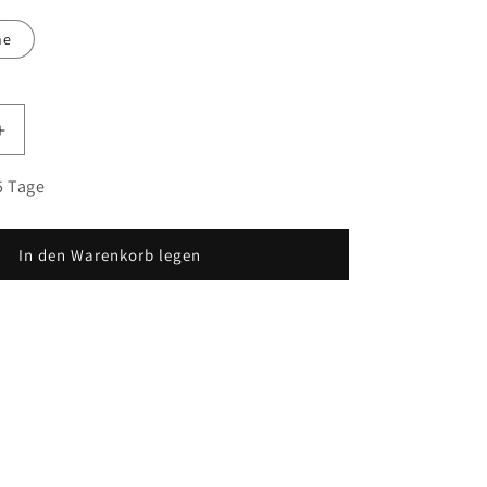
ne
Erhöhe
die
Menge
5 Tage
für
Serie
160
In den Warenkorb legen
Waschtisch-
scher
Einhebelmischer