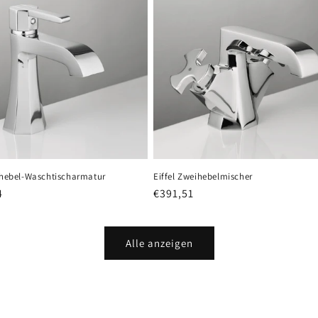
inhebel-Waschtischarmatur
Eiffel Zweihebelmischer
er
4
Normaler
€391,51
Preis
Alle anzeigen