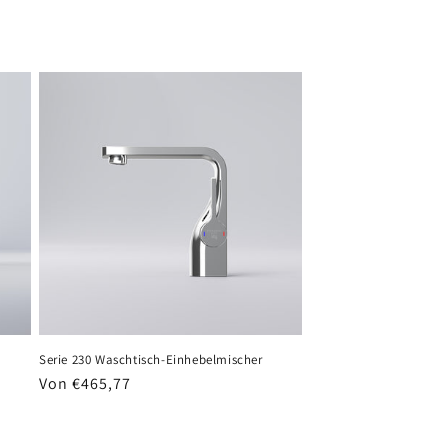
Serie 230 Waschtisch-Einhebelmischer
Normaler
Von €465,77
Preis