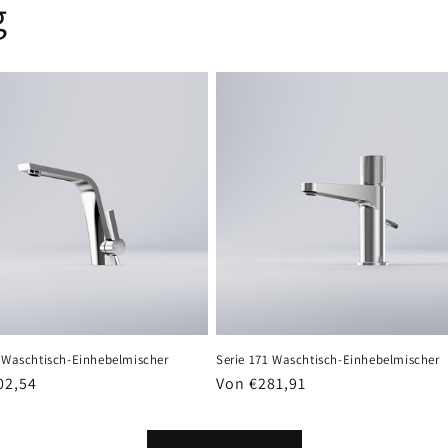
g
0 Waschtisch-Einhebelmischer
Serie 171 Waschtisch-Einhebelmischer
er
02,54
Normaler
Von €281,91
Preis