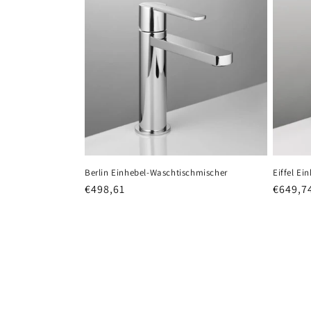
Eiffel E
Berlin Einhebel-Waschtischmischer
Normal
€649,7
Normaler
€498,61
Preis
Preis