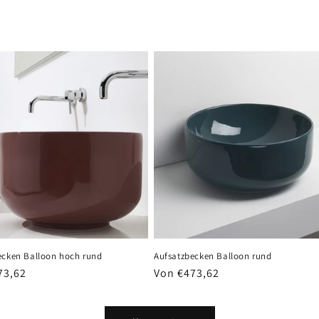
ecken Balloon hoch rund
Aufsatzbecken Balloon rund
er
73,62
Normaler
Von €473,62
Preis