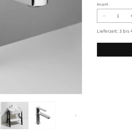
Chrom
Anzahl
Anzahl
Verringere
die
Menge
Lieferzeit:
3 bis
für
Berlin
Einhebel-
Waschtisch