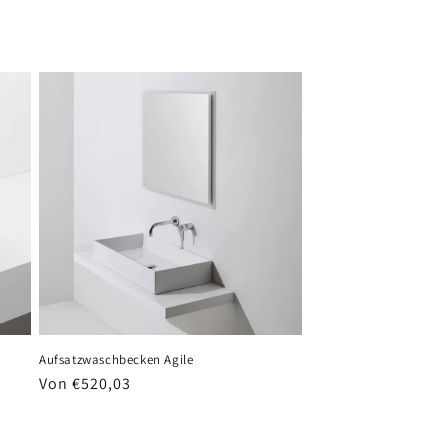
Aufsatzwaschbecken Agile
Normaler
Von €520,03
Preis