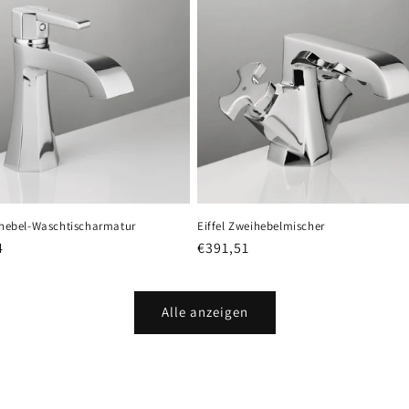
inhebel-Waschtischarmatur
Eiffel Zweihebelmischer
er
4
Normaler
€391,51
Preis
Alle anzeigen