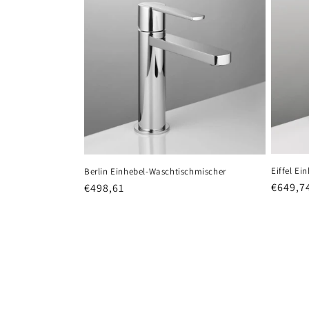
Eiffel E
Berlin Einhebel-Waschtischmischer
Normal
€649,7
Normaler
€498,61
Preis
Preis