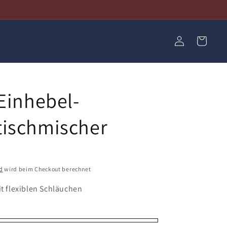
Einloggen
Warenkorb
 Einhebel-
ischmischer
d
wird beim Checkout berechnet
it flexiblen Schläuchen