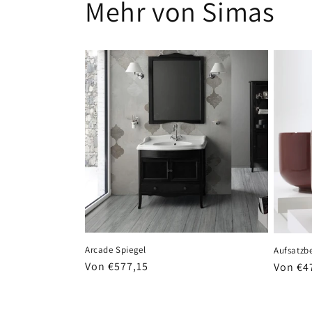
Mehr von Simas
Arcade Spiegel
Aufsatzb
Normaler
Von €577,15
Normal
Von €4
Preis
Preis