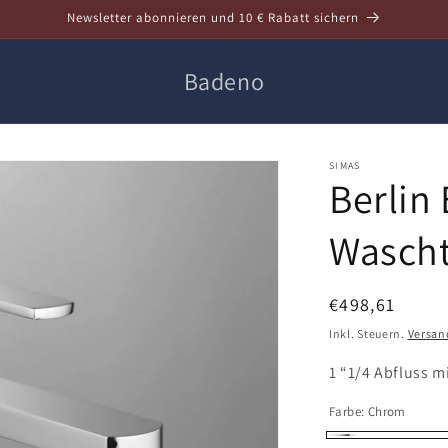
Newsletter abonnieren und 10 € Rabatt sichern
Badeno
SIMAS
Berlin
Wascht
Normaler
€498,61
Preis
Inkl. Steuern.
Versan
1 “1/4 Abfluss m
Farbe:
Chrom