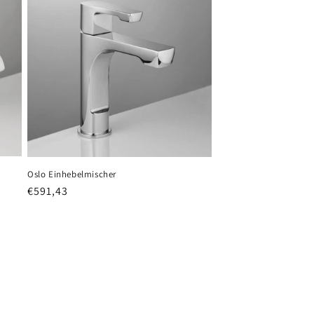
Oslo Einhebelmischer
Normaler
€591,43
Preis