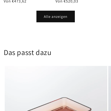
Normaler
Von €473,62
Normaler
Von €520,03
Preis
Preis
Alle anzeigen
Das passt dazu