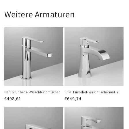
Weitere Armaturen
Eiffel Einhebel-Waschtischarmatur
Berlin Einhebel-Waschtischmischer
Normaler
€649,74
Normaler
€498,61
Preis
Preis