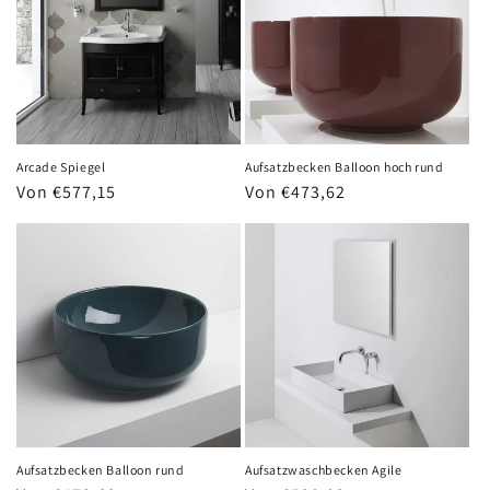
Arcade Spiegel
Aufsatzbecken Balloon hoch rund
Normaler
Von €577,15
Normaler
Von €473,62
Preis
Preis
Aufsatzbecken Balloon rund
Aufsatzwaschbecken Agile