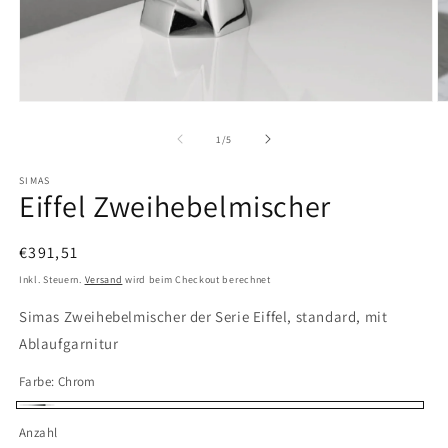
Medien
M
1
2
in
in
von
1
/
5
Modal
M
öffnen
ö
SIMAS
Eiffel Zweihebelmischer
Normaler
€391,51
Preis
Inkl. Steuern.
Versand
wird beim Checkout berechnet
Simas Zweihebelmischer der Serie Eiffel, standard, mit
Ablaufgarnitur
Farbe:
Chrom
Chrom
Anzahl
Anzahl