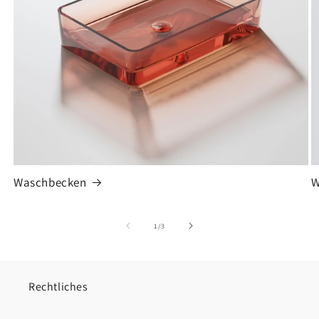
Waschbecken
W
von
1
/
3
Rechtliches