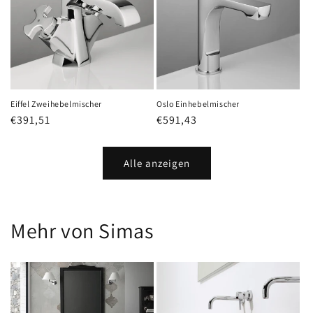
Eiffel Zweihebelmischer
Oslo Einhebelmischer
Normaler
€391,51
Normaler
€591,43
Preis
Preis
Alle anzeigen
Mehr von Simas