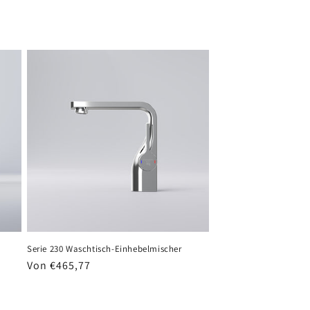
Serie 230 Waschtisch-Einhebelmischer
Normaler
Von €465,77
Preis