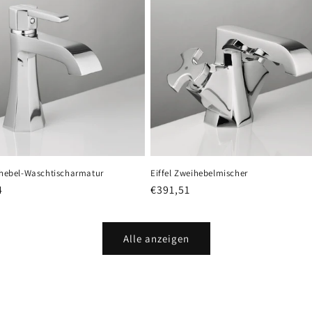
inhebel-Waschtischarmatur
Eiffel Zweihebelmischer
er
4
Normaler
€391,51
Preis
Alle anzeigen