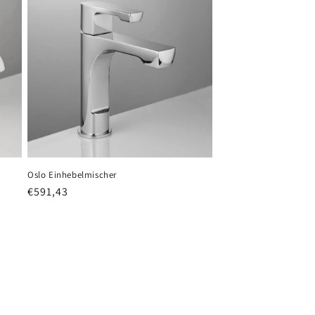
Oslo Einhebelmischer
Normaler
€591,43
Preis