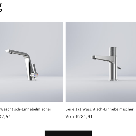
g
0 Waschtisch-Einhebelmischer
Serie 171 Waschtisch-Einhebelmischer
er
02,54
Normaler
Von €281,91
Preis