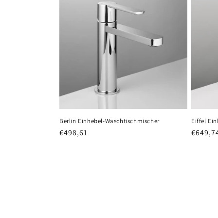
Eiffel E
Berlin Einhebel-Waschtischmischer
Normal
€649,7
Normaler
€498,61
Preis
Preis