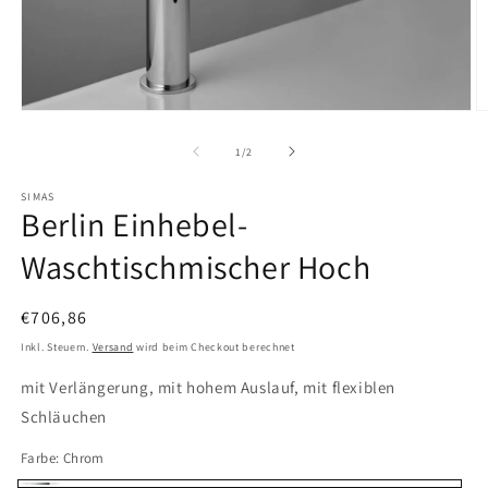
Medien
M
1
2
in
in
von
1
/
2
Modal
M
öffnen
ö
SIMAS
Berlin Einhebel-
Waschtischmischer Hoch
Normaler
€706,86
Preis
Inkl. Steuern.
Versand
wird beim Checkout berechnet
mit Verlängerung, mit hohem Auslauf, mit flexiblen
Schläuchen
Farbe:
Chrom