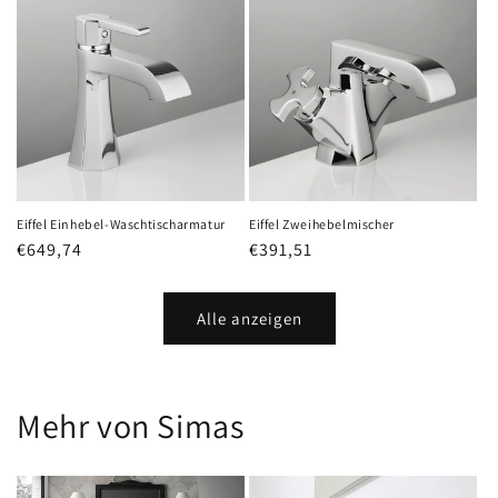
Eiffel Einhebel-Waschtischarmatur
Eiffel Zweihebelmischer
Normaler
€649,74
Normaler
€391,51
Preis
Preis
Alle anzeigen
Mehr von Simas