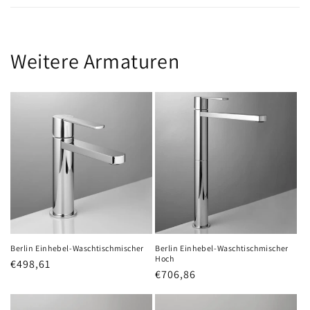
Weitere Armaturen
Berlin Einhebel-Waschtischmischer
Berlin Einhebel-Waschtischmischer
Hoch
Normaler
€498,61
Normaler
€706,86
Preis
Preis