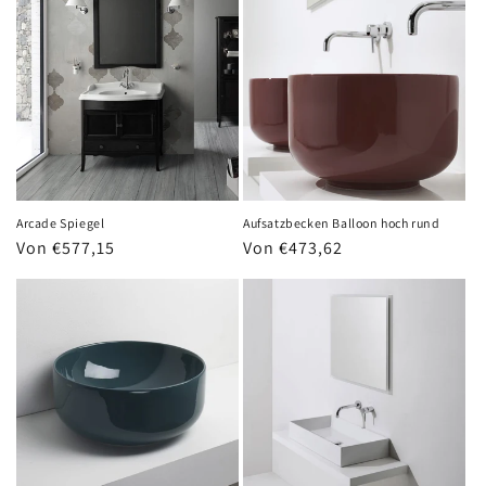
Arcade Spiegel
Aufsatzbecken Balloon hoch rund
Normaler
Von €577,15
Normaler
Von €473,62
Preis
Preis