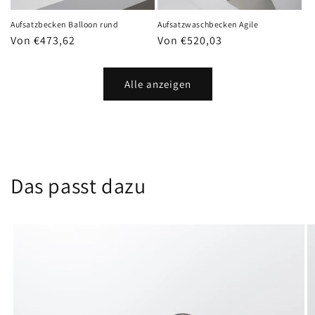
Aufsatzbecken Balloon rund
Aufsatzwaschbecken Agile
Normaler
Von €473,62
Normaler
Von €520,03
Preis
Preis
Alle anzeigen
Das passt dazu