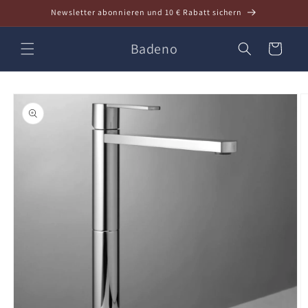
Direkt
Newsletter abonnieren und 10 € Rabatt sichern
zum
Inhalt
Badeno
Warenkorb
oduktinformationen
ringen