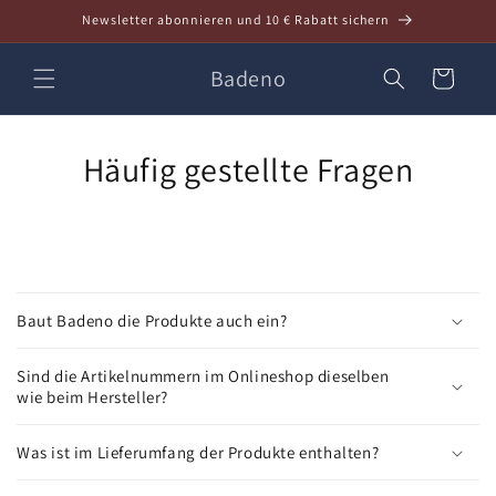
Direkt
Newsletter abonnieren und 10 € Rabatt sichern
zum
Inhalt
Badeno
Warenkorb
Häufig gestellte Fragen
E
i
Baut Badeno die Produkte auch ein?
n
k
Sind die Artikelnummern im Onlineshop dieselben
l
wie beim Hersteller?
a
p
Was ist im Lieferumfang der Produkte enthalten?
p