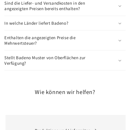
b
Sind die Liefer- und Versandkosten in den
angezeigten Preisen bereits enthalten?
a
r
In welche Länder liefert Badeno?
e
r
Enthalten die angezeigten Preise die
I
Mehrwertsteuer?
n
h
Stellt Badeno Muster von Oberflächen zur
a
Verfügung?
l
t
Wie können wir helfen?