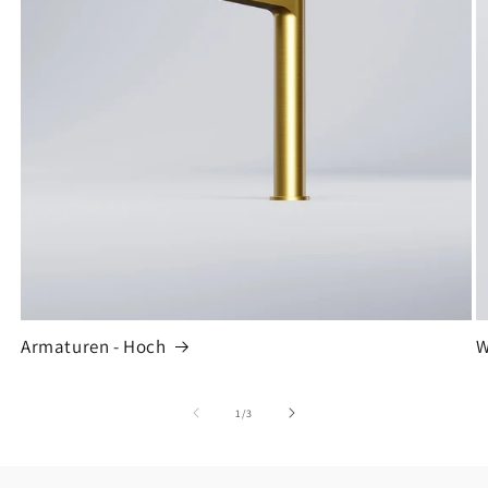
Armaturen - Hoch
W
von
1
/
3