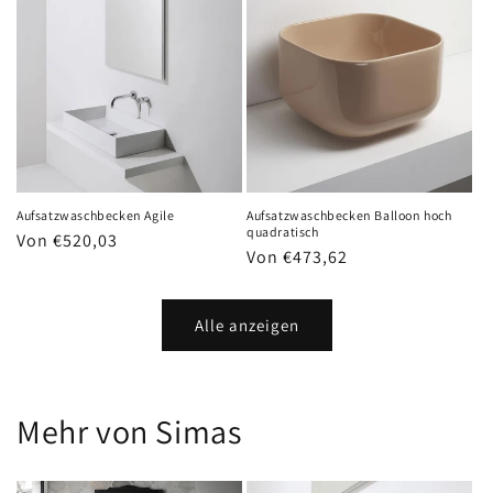
Aufsatzwaschbecken Agile
Aufsatzwaschbecken Balloon hoch
quadratisch
Normaler
Von €520,03
Normaler
Von €473,62
Preis
Preis
Alle anzeigen
Mehr von Simas