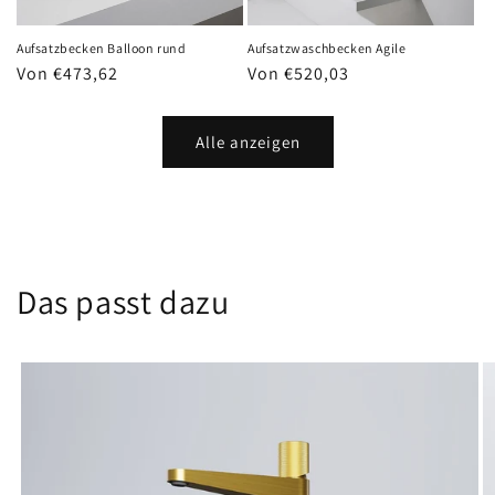
Aufsatzbecken Balloon rund
Aufsatzwaschbecken Agile
Normaler
Von €473,62
Normaler
Von €520,03
Preis
Preis
Alle anzeigen
Das passt dazu