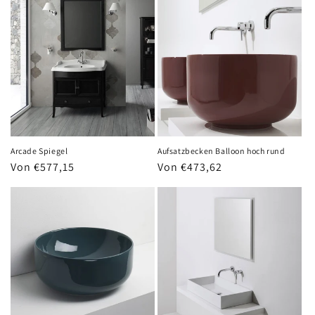
Arcade Spiegel
Aufsatzbecken Balloon hoch rund
Normaler
Von €577,15
Normaler
Von €473,62
Preis
Preis