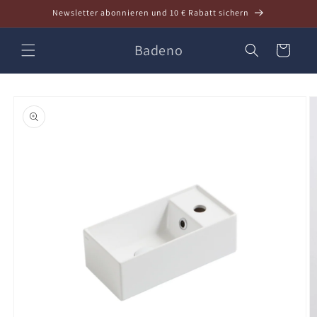
Direkt
Newsletter abonnieren und 10 € Rabatt sichern
zum
Inhalt
Badeno
Warenkorb
oduktinformationen
ringen