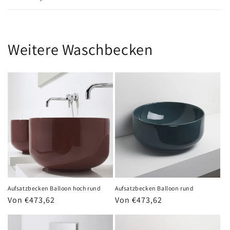
Weitere Waschbecken
Aufsatzbecken Balloon hoch rund
Aufsatzbecken Balloon rund
Normaler
Von €473,62
Normaler
Von €473,62
Preis
Preis