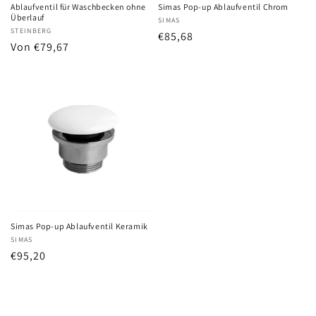
Ablaufventil für Waschbecken ohne
Simas Pop-up Ablaufventil Chrom
Überlauf
Anbieter:
SIMAS
Anbieter:
STEINBERG
Normaler
€85,68
Normaler
Von €79,67
Preis
Preis
Simas Pop-up Ablaufventil Keramik
Anbieter:
SIMAS
Normaler
€95,20
Preis