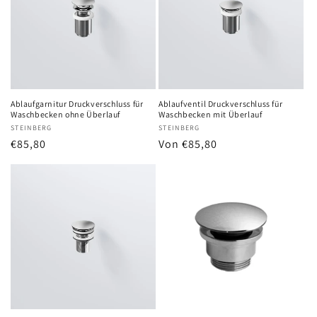
Ablaufgarnitur Druckverschluss für
Ablaufventil Druckverschluss für
Waschbecken ohne Überlauf
Waschbecken mit Überlauf
Anbieter:
STEINBERG
Anbieter:
STEINBERG
Normaler
€85,80
Normaler
Von €85,80
Preis
Preis