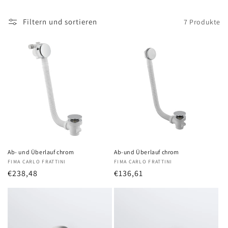
Filtern und sortieren
7 Produkte
Ab- und Überlauf chrom
Ab-und Überlauf chrom
Anbieter:
FIMA CARLO FRATTINI
Anbieter:
FIMA CARLO FRATTINI
Normaler
€238,48
Normaler
€136,61
Preis
Preis