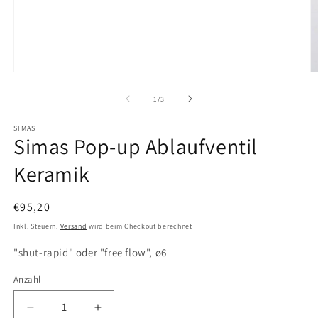
Medien
M
1
2
in
in
von
1
/
3
Modal
M
öffnen
ö
SIMAS
Simas Pop-up Ablaufventil
Keramik
Normaler
€95,20
Preis
Inkl. Steuern.
Versand
wird beim Checkout berechnet
"shut-rapid" oder "free flow", ø6
Anzahl
Anzahl
Verringere
Erhöhe