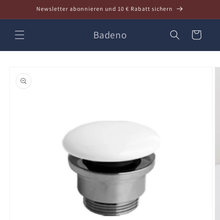
Direkt
Newsletter abonnieren und 10 € Rabatt sichern
zum
Inhalt
Badeno
Warenkorb
oduktinformationen
ringen