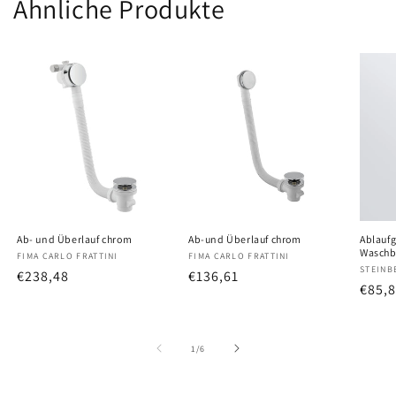
Ähnliche Produkte
Ab- und Überlauf chrom
Ab-und Überlauf chrom
Ablaufg
Waschb
Anbieter:
FIMA CARLO FRATTINI
Anbieter:
FIMA CARLO FRATTINI
Anbiet
STEINB
Normaler
€238,48
Normaler
€136,61
Norm
€85,
Preis
Preis
Preis
von
1
/
6