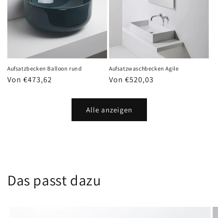
Aufsatzbecken Balloon rund
Aufsatzwaschbecken Agile
Normaler
Von €473,62
Normaler
Von €520,03
Preis
Preis
Alle anzeigen
Das passt dazu