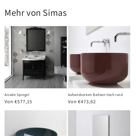
Mehr von Simas
Arcade Spiegel
Aufsatzbecken Balloon hoch rund
Normaler
Von €577,15
Normaler
Von €473,62
Preis
Preis