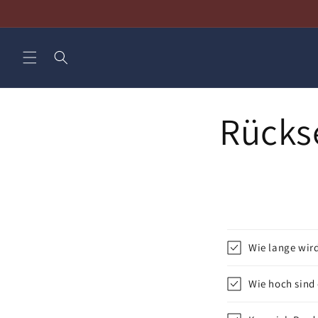
Direkt
zum
Inhalt
Rücks
E
Wie lange wir
i
n
Wie hoch sind
k