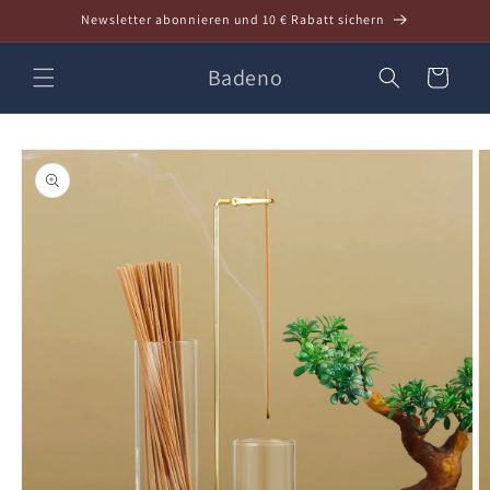
Direkt
Newsletter abonnieren und 10 € Rabatt sichern
zum
Inhalt
Badeno
Warenkorb
oduktinformationen
ringen