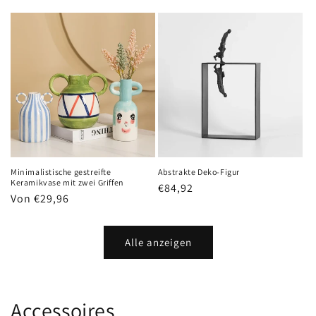
Preis
Minimalistische gestreifte
Abstrakte Deko-Figur
Keramikvase mit zwei Griffen
Normaler
€84,92
Normaler
Von €29,96
Preis
Preis
Alle anzeigen
Accessoires