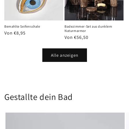
Bemahlte Seifenschale
Badezimmer-Set aus dunklem
Naturmarmor
Normaler
Von €8,95
Normaler
Von €56,50
Preis
Preis
Alle anzeigen
Gestallte dein Bad