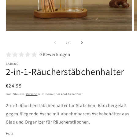
Medien
M
1
2
in
in
von
1
/
7
Modal
M
öffnen
ö
0
Bewertungen
BADENO
2-in-1-Räucherstäbchenhalter
Normaler
€24,95
Preis
Inkl. Steuern.
Versand
wird beim Checkout berechnet
2-in-1-Räucherstäbchenhalter für Stäbchen, Räuchergefäß
gegen fliegende Asche mit abnehmbarem Aschebehälter aus
Glas und Organizer für Räucherstäbchen.
Holz