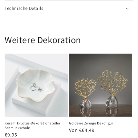
Technische Details
Weitere Dekoration
Keramik-Lotus-Dekorationsteller,
Goldene Zweige Dekofigur
Schmuckschale
Normaler
Von €64,49
Normaler
€9,95
Preis