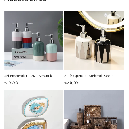
Seifenspender LISM - Keramik
Seifenspender, stehend, 500 ml
Normaler
€19,95
Normaler
€26,59
Preis
Preis