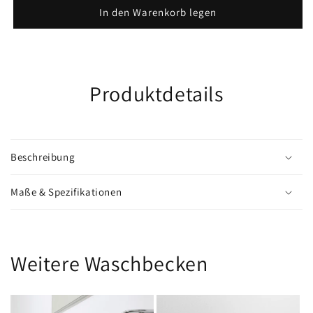
Arcade
Arcade
In den Warenkorb legen
Produktdetails
Beschreibung
Maße & Spezifikationen
Weitere Waschbecken