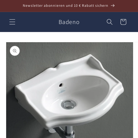
Direkt
Newsletter abonnieren und 10 € Rabatt sichern
zum
Inhalt
Badeno
Warenkorb
oduktinformationen
ringen