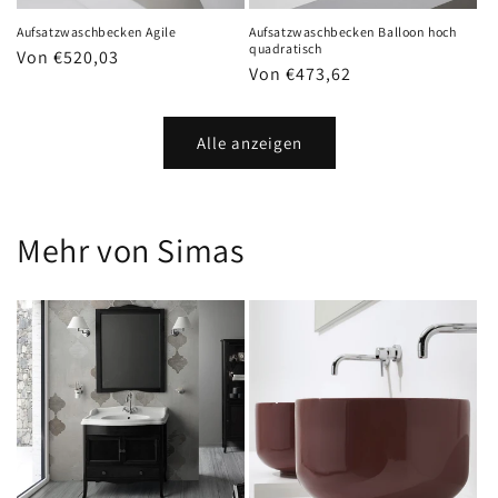
Aufsatzwaschbecken Agile
Aufsatzwaschbecken Balloon hoch
quadratisch
Normaler
Von €520,03
Normaler
Von €473,62
Preis
Preis
Alle anzeigen
Mehr von Simas