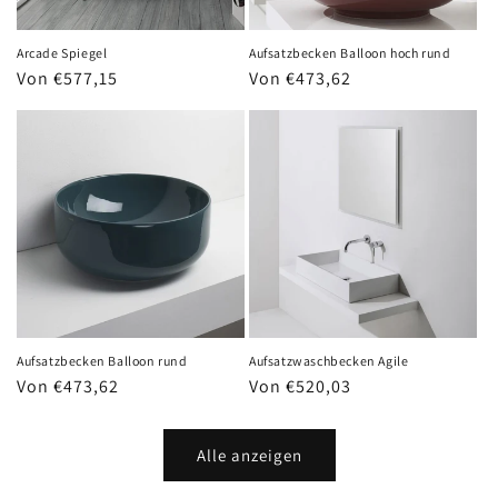
Arcade Spiegel
Aufsatzbecken Balloon hoch rund
Normaler
Von €577,15
Normaler
Von €473,62
Preis
Preis
Aufsatzbecken Balloon rund
Aufsatzwaschbecken Agile
Normaler
Von €473,62
Normaler
Von €520,03
Preis
Preis
Alle anzeigen