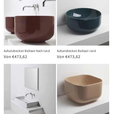
Aufsatzbecken Balloon hoch rund
Aufsatzbecken Balloon rund
Normaler
Von €473,62
Normaler
Von €473,62
Preis
Preis