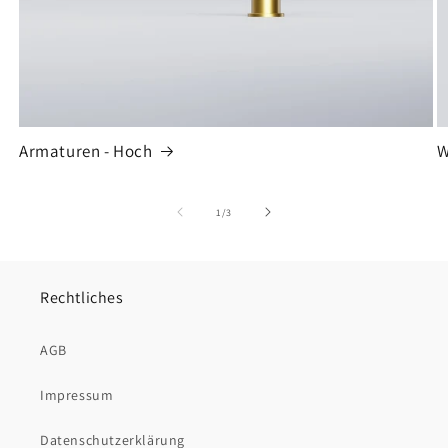
Armaturen - Hoch
W
von
1
/
3
Rechtliches
AGB
Impressum
Datenschutzerklärung