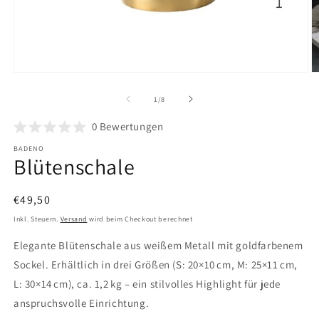
Medien
M
1
2
in
in
von
1
/
8
Modal
M
öffnen
ö
0
Bewertungen
BADENO
Blütenschale
Normaler
€49,50
Preis
Inkl. Steuern.
Versand
wird beim Checkout berechnet
Elegante Blütenschale aus weißem Metall mit goldfarbenem
Sockel. Erhältlich in drei Größen (S: 20×10 cm, M: 25×11 cm,
L: 30×14 cm), ca. 1,2 kg – ein stilvolles Highlight für jede
anspruchsvolle Einrichtung.