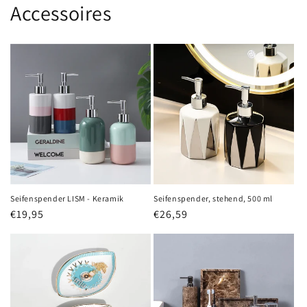
Accessoires
Seifenspender LISM - Keramik
Seifenspender, stehend, 500 ml
Normaler
€19,95
Normaler
€26,59
Preis
Preis