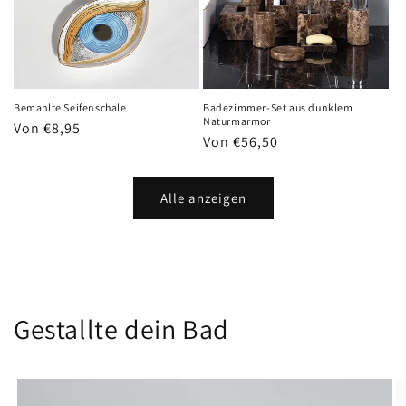
Bemahlte Seifenschale
Badezimmer-Set aus dunklem
Naturmarmor
Normaler
Von €8,95
Normaler
Von €56,50
Preis
Preis
Alle anzeigen
Gestallte dein Bad