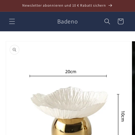
Direkt
Newsletter abonnieren und 10 € Rabatt sichern
zum
Inhalt
Badeno
Warenkorb
oduktinformationen
ringen