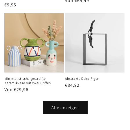
Normaler
Von €64,49
Normaler
€9,95
Preis
Preis
Minimalistische gestreifte
Abstrakte Deko-Figur
Keramikvase mit zwei Griffen
Normaler
€84,92
Normaler
Von €29,96
Preis
Preis
Alle anzeigen