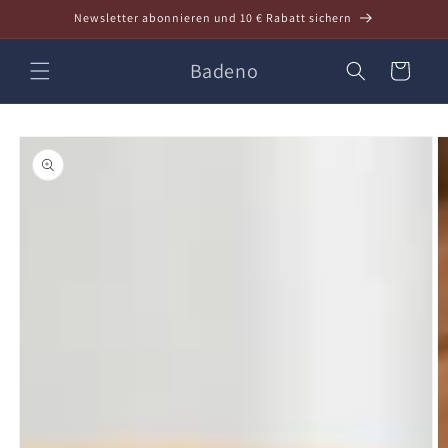
Direkt
Newsletter abonnieren und 10 € Rabatt sichern
zum
Inhalt
Badeno
Warenkorb
oduktinformationen
ringen