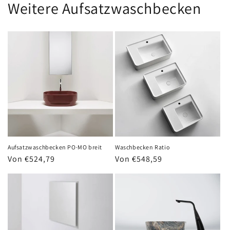
Weitere Aufsatzwaschbecken
Waschbecken Ratio
Aufsatzwaschbecken PO·MO breit
Normaler
Von €548,59
Normaler
Von €524,79
Preis
Preis