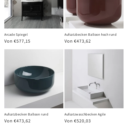
Arcade Spiegel
Aufsatzbecken Balloon hoch rund
Normaler
Von €577,15
Normaler
Von €473,62
Preis
Preis
Aufsatzbecken Balloon rund
Aufsatzwaschbecken Agile
Normaler
Von €473,62
Normaler
Von €520,03
Preis
Preis