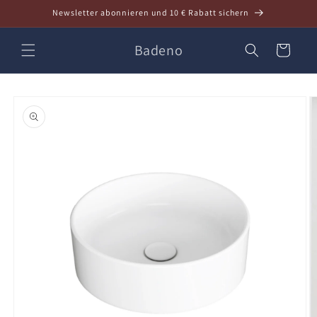
Direkt
Newsletter abonnieren und 10 € Rabatt sichern
zum
Inhalt
Badeno
Warenkorb
oduktinformationen
ringen