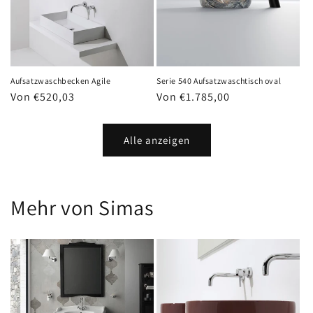
Aufsatzwaschbecken Agile
Serie 540 Aufsatzwaschtisch oval
Normaler
Von €520,03
Normaler
Von €1.785,00
Preis
Preis
Alle anzeigen
Mehr von Simas