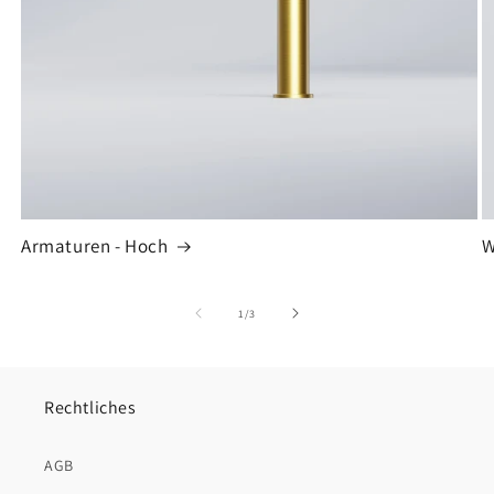
Armaturen - Hoch
W
von
1
/
3
Rechtliches
AGB