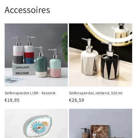
Accessoires
Seifenspender LISM - Keramik
Seifenspender, stehend, 500 ml
Normaler
€19,95
Normaler
€26,59
Preis
Preis