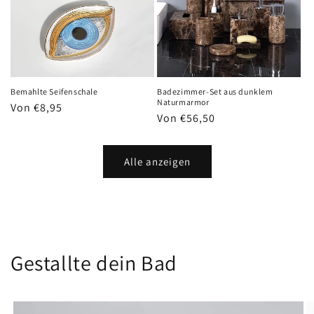
Bemahlte Seifenschale
Badezimmer-Set aus dunklem
Naturmarmor
Normaler
Von €8,95
Normaler
Von €56,50
Preis
Preis
Alle anzeigen
Gestallte dein Bad