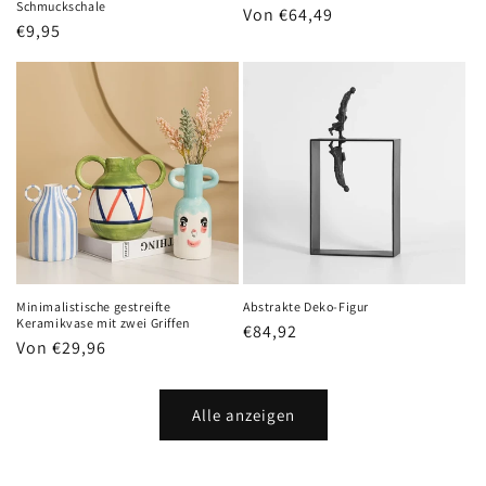
Schmuckschale
Normaler
Von €64,49
Normaler
€9,95
Preis
Preis
Minimalistische gestreifte
Abstrakte Deko-Figur
Keramikvase mit zwei Griffen
Normaler
€84,92
Normaler
Von €29,96
Preis
Preis
Alle anzeigen