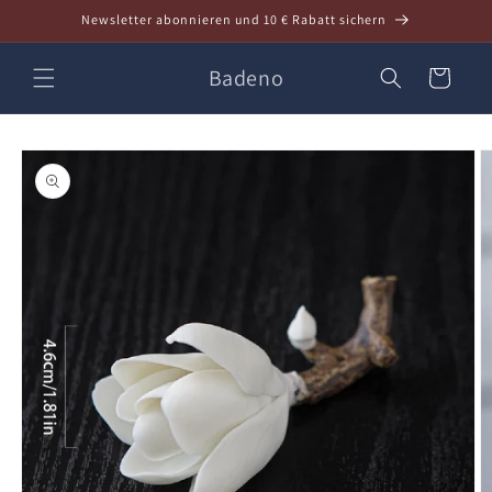
Direkt
Newsletter abonnieren und 10 € Rabatt sichern
zum
Inhalt
Badeno
Warenkorb
oduktinformationen
ringen