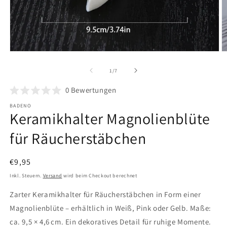
Medien
M
1
2
in
in
von
1
/
7
Modal
M
öffnen
ö
0
Bewertungen
BADENO
Keramikhalter Magnolienblüte
für Räucherstäbchen
Normaler
€9,95
Preis
Inkl. Steuern.
Versand
wird beim Checkout berechnet
Zarter Keramikhalter für Räucherstäbchen in Form einer
Magnolienblüte – erhältlich in Weiß, Pink oder Gelb. Maße:
ca. 9,5 × 4,6 cm. Ein dekoratives Detail für ruhige Momente.