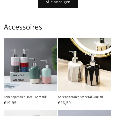
Alle anzeigen
Accessoires
Seifenspender LISM - Keramik
Seifenspender, stehend, 500 ml
Normaler
€19,95
Normaler
€26,59
Preis
Preis