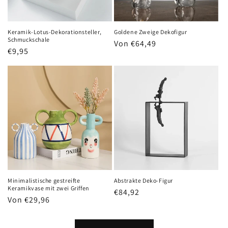
Keramik-Lotus-Dekorationsteller,
Goldene Zweige Dekofigur
Schmuckschale
Normaler
Von €64,49
Normaler
€9,95
Preis
Preis
Minimalistische gestreifte
Abstrakte Deko-Figur
Keramikvase mit zwei Griffen
Normaler
€84,92
Normaler
Von €29,96
Preis
Preis