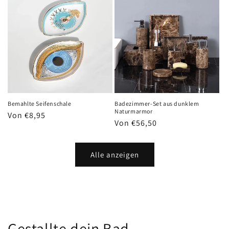
Bemahlte Seifenschale
Badezimmer-Set aus dunklem
Naturmarmor
Normaler
Von €8,95
Normaler
Von €56,50
Preis
Preis
Alle anzeigen
Gestallte dein Bad