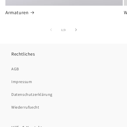
Armaturen
W
von
1
/
3
Rechtliches
AGB
Impressum
Datenschutzerklärung
Wiederrufsecht