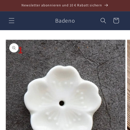
Direkt
Newsletter abonnieren und 10 € Rabatt sichern
zum
Inhalt
Badeno
Warenkorb
oduktinformationen
ringen