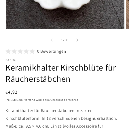
Medien
M
1
2
in
in
von
1
/
17
Modal
M
öffnen
ö
0
Bewertungen
BADENO
Keramikhalter Kirschblüte für
Räucherstäbchen
Normaler
€4,92
Preis
Inkl. Steuern.
Versand
wird beim Checkout berechnet
Keramikhalter für Räucherstäbchen in zarter
Kirschblütenform. In 13 verschiedenen Designs erhältlich.
Maße: ca. 9,5 × 4,6 cm. Ein stilvolles Accessoire für