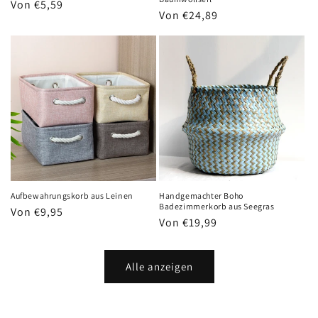
Normaler
Von €5,59
Normaler
Von €24,89
Preis
Preis
Aufbewahrungskorb aus Leinen
Handgemachter Boho
Badezimmerkorb aus Seegras
Normaler
Von €9,95
Normaler
Von €19,99
Preis
Preis
Alle anzeigen