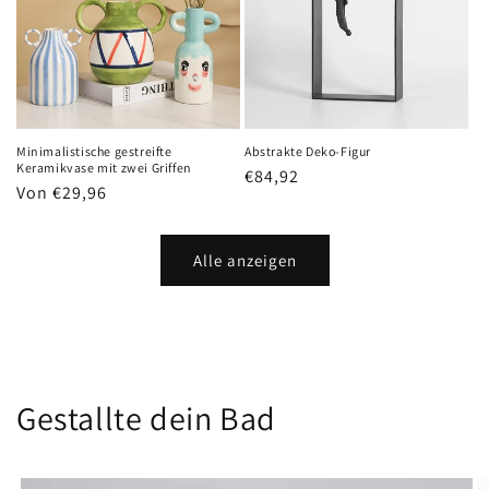
Minimalistische gestreifte
Abstrakte Deko-Figur
Keramikvase mit zwei Griffen
Normaler
€84,92
Normaler
Von €29,96
Preis
Preis
Alle anzeigen
Gestallte dein Bad