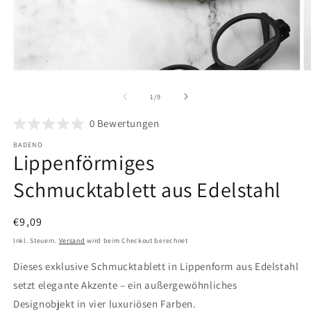
Medien
M
1
2
in
in
von
1
/
9
Modal
M
öffnen
ö
0
Bewertungen
BADENO
Lippenförmiges
Schmucktablett aus Edelstahl
Normaler
€9,09
Preis
Inkl. Steuern.
Versand
wird beim Checkout berechnet
Dieses exklusive Schmucktablett in Lippenform aus Edelstahl
setzt elegante Akzente – ein außergewöhnliches
Designobjekt in vier luxuriösen Farben.