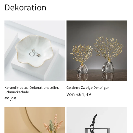
Dekoration
Keramik-Lotus-Dekorationsteller,
Goldene Zweige Dekofigur
Schmuckschale
Normaler
Von €64,49
Normaler
€9,95
Preis
Preis