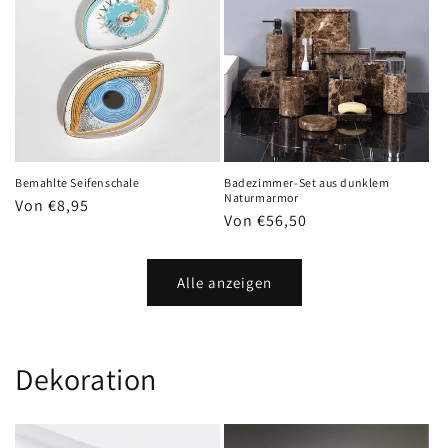
Bemahlte Seifenschale
Badezimmer-Set aus dunklem
Naturmarmor
Normaler
Von €8,95
Normaler
Von €56,50
Preis
Preis
Alle anzeigen
Dekoration