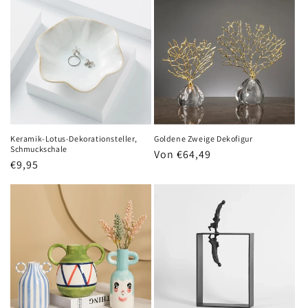
Keramik-Lotus-Dekorationsteller,
Goldene Zweige Dekofigur
Schmuckschale
Normaler
Von €64,49
Normaler
€9,95
Preis
Preis