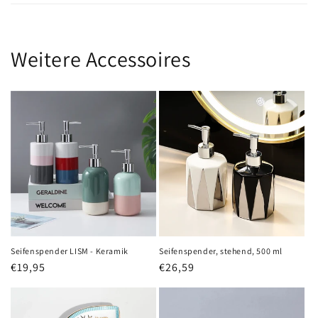
Weitere Accessoires
Seifenspender LISM - Keramik
Seifenspender, stehend, 500 ml
Normaler
€19,95
Normaler
€26,59
Preis
Preis