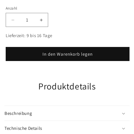
Anzahl
Anzahl
Verringere
Erhöhe
die
die
Menge
Menge
Lieferzeit:
9 bis 16 Tage
für
für
Kosmetikspiegel
Kosmetikspiegel
Gold,
Gold,
In den Warenkorb legen
Marmor-
Marmor-
Stil
Stil
Produktdetails
Beschreibung
Technische Details