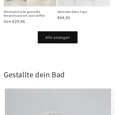
Minimalistische gestreifte
Abstrakte Deko-Figur
Keramikvase mit zwei Griffen
Normaler
€84,92
Normaler
Von €29,96
Preis
Preis
Alle anzeigen
Gestallte dein Bad