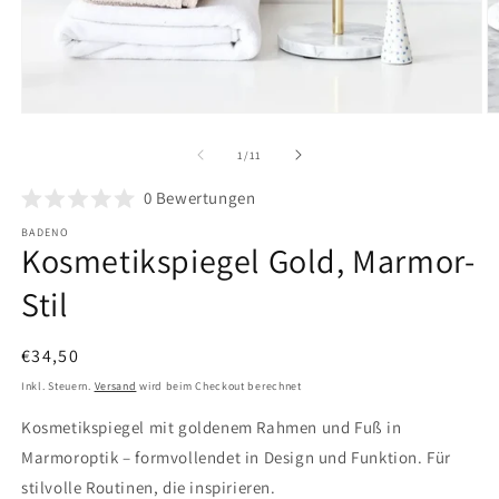
Medien
M
1
2
in
in
von
1
/
11
Modal
M
öffnen
ö
0
Bewertungen
BADENO
Kosmetikspiegel Gold, Marmor-
Stil
Normaler
€34,50
Preis
Inkl. Steuern.
Versand
wird beim Checkout berechnet
Kosmetikspiegel mit goldenem Rahmen und Fuß in
Marmoroptik – formvollendet in Design und Funktion. Für
stilvolle Routinen, die inspirieren.