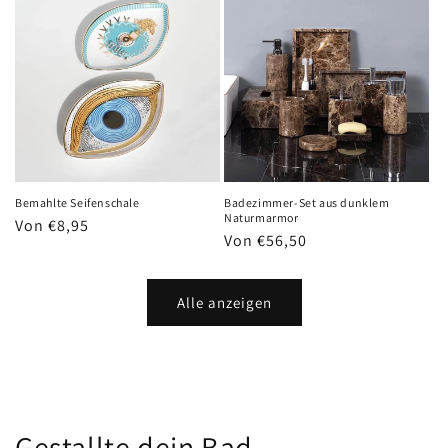
Bemahlte Seifenschale
Badezimmer-Set aus dunklem
Naturmarmor
Normaler
Von €8,95
Normaler
Von €56,50
Preis
Preis
Alle anzeigen
Gestallte dein Bad