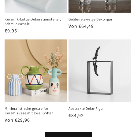
Keramik-Lotus-Dekorationsteller,
Goldene Zweige Dekofigur
Schmuckschale
Normaler
Von €64,49
Normaler
€9,95
Preis
Preis
Minimalistische gestreifte
Abstrakte Deko-Figur
Keramikvase mit zwei Griffen
Normaler
€84,92
Normaler
Von €29,96
Preis
Preis