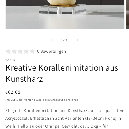
Medien
M
1
2
in
in
von
1
/
18
Modal
M
öffnen
ö
0
Bewertungen
BADENO
Kreative Korallenimitation aus
Kunstharz
Normaler
€62,68
Preis
Inkl. Steuern.
Versand
wird beim Checkout berechnet
Elegante Korallenimitation aus Kunstharz auf transparentem
Acrylsockel. Erhältlich in acht Varianten (13–34 cm Höhe) in
Weiß, Hellblau oder Orange. Gewicht: ca. 1,2 kg – für