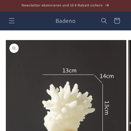
Direkt
Newsletter abonnieren und 10 € Rabatt sichern
zum
Inhalt
Badeno
Warenkorb
oduktinformationen
ringen