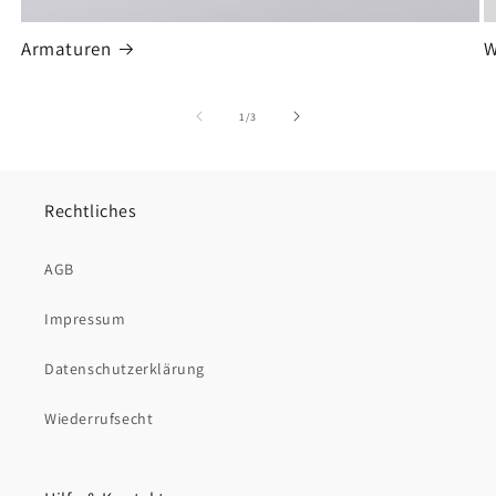
Armaturen
W
von
1
/
3
Rechtliches
AGB
Impressum
Datenschutzerklärung
Wiederrufsecht