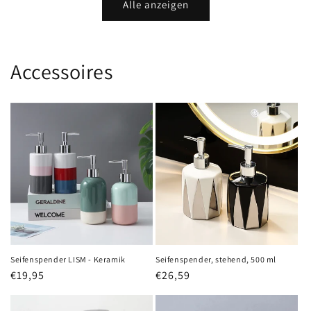
Alle anzeigen
Accessoires
Seifenspender LISM - Keramik
Seifenspender, stehend, 500 ml
Normaler
€19,95
Normaler
€26,59
Preis
Preis