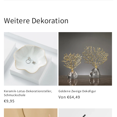
Weitere Dekoration
Keramik-Lotus-Dekorationsteller,
Goldene Zweige Dekofigur
Schmuckschale
Normaler
Von €64,49
Normaler
€9,95
Preis
Preis