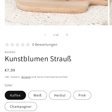
Medien
M
1
2
in
in
von
1
/
16
Modal
M
öffnen
ö
0
Bewertungen
BADENO
Kunstblumen Strauß
Normaler
€7,99
Preis
Inkl. Steuern.
Versand
wird beim Checkout berechnet
Color
Kaffee
Weiß
Herbst
Pink
Champagner