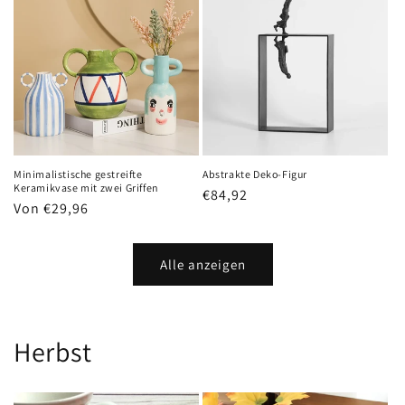
Minimalistische gestreifte
Abstrakte Deko-Figur
Keramikvase mit zwei Griffen
Normaler
€84,92
Normaler
Von €29,96
Preis
Preis
Alle anzeigen
Herbst