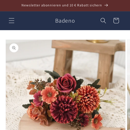
Direkt
Newsletter abonnieren und 10 € Rabatt sichern
zum
Inhalt
Badeno
Warenkorb
oduktinformationen
ringen