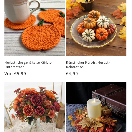
Herbstliche gehäkelte Kürbis-
Künstlicher Kürbis, Herbst-
Untersetzer
Dekoration
Normaler
Von €5,99
Normaler
€4,99
Preis
Preis