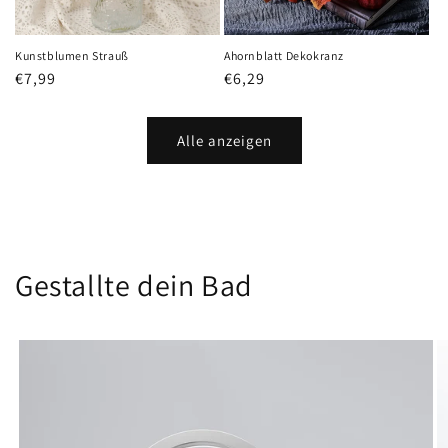
Kunstblumen Strauß
Ahornblatt Dekokranz
Normaler
€7,99
Normaler
€6,29
Preis
Preis
Alle anzeigen
Gestallte dein Bad