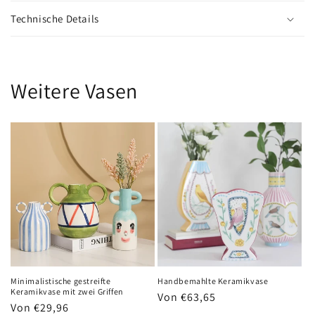
Technische Details
Weitere Vasen
Minimalistische gestreifte
Handbemahlte Keramikvase
Keramikvase mit zwei Griffen
Normaler
Von €63,65
Normaler
Von €29,96
Preis