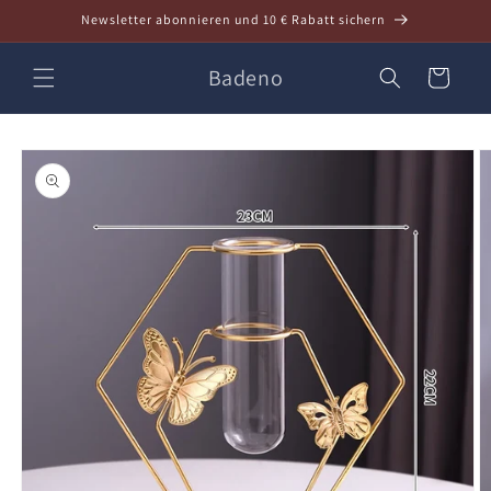
Direkt
Newsletter abonnieren und 10 € Rabatt sichern
zum
Inhalt
Badeno
Warenkorb
oduktinformationen
ringen