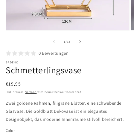
Medien
M
1
2
in
in
von
1
/
13
Modal
M
öffnen
ö
0
Bewertungen
BADENO
Schmetterlingsvase
Normaler
€19,95
Preis
Inkl. Steuern.
Versand
wird beim Checkout berechnet
Zwei goldene Rahmen, filigrane Blätter, eine schwebende
Glasvase: Die Goldblatt Dekovase ist ein elegantes
Designobjekt, das moderne Innenräume stilvoll bereichert.
Color