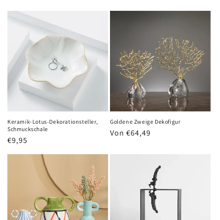
Keramik-Lotus-Dekorationsteller,
Goldene Zweige Dekofigur
Schmuckschale
Normaler
Von €64,49
Normaler
€9,95
Preis
Preis