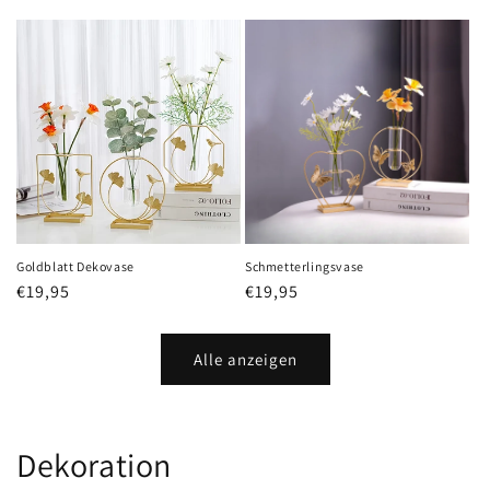
Preis
Goldblatt Dekovase
Schmetterlingsvase
Normaler
€19,95
Normaler
€19,95
Preis
Preis
Alle anzeigen
Dekoration