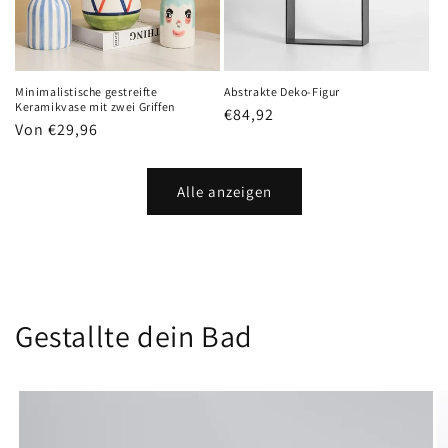
Minimalistische gestreifte
Abstrakte Deko-Figur
Keramikvase mit zwei Griffen
Normaler
€84,92
Normaler
Von €29,96
Preis
Preis
Alle anzeigen
Gestallte dein Bad