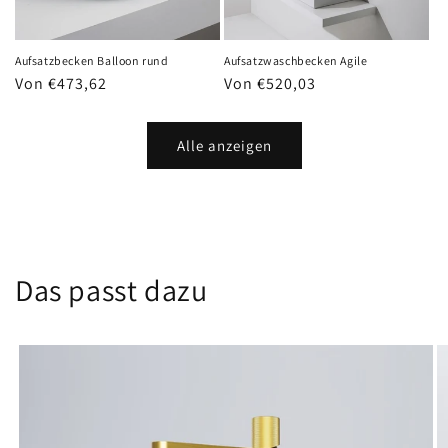
Aufsatzbecken Balloon rund
Aufsatzwaschbecken Agile
Normaler
Von €473,62
Normaler
Von €520,03
Preis
Preis
Alle anzeigen
Das passt dazu