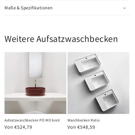
Maße & Spezifikationen
Weitere Aufsatzwaschbecken
Waschbecken Ratio
Aufsatzwaschbecken PO·MO breit
Normaler
Von €548,59
Normaler
Von €524,79
Preis
Preis