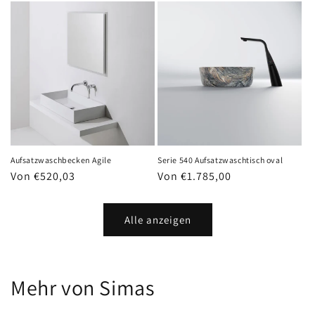
Aufsatzwaschbecken Agile
Serie 540 Aufsatzwaschtisch oval
Normaler
Von €520,03
Normaler
Von €1.785,00
Preis
Preis
Alle anzeigen
Mehr von Simas