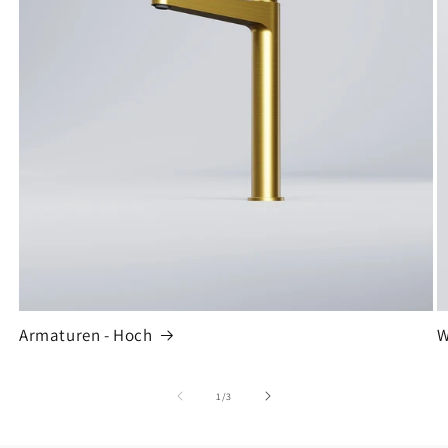
Armaturen - Hoch
W
von
1
/
3