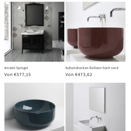
Arcade Spiegel
Aufsatzbecken Balloon hoch rund
Normaler
Von €577,15
Normaler
Von €473,62
Preis
Preis