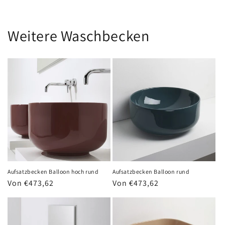
Weitere Waschbecken
Aufsatzbecken Balloon hoch rund
Aufsatzbecken Balloon rund
Normaler
Von €473,62
Normaler
Von €473,62
Preis
Preis