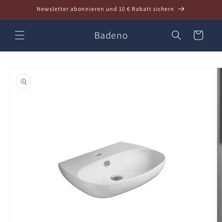
Direkt
Newsletter abonnieren und 10 € Rabatt sichern
zum
Inhalt
Badeno
Warenkorb
oduktinformationen
ringen