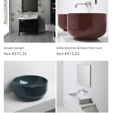
Arcade Spiegel
Aufsatzbecken Balloon hoch rund
Normaler
Von €577,15
Normaler
Von €473,62
Preis
Preis