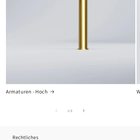
Armaturen - Hoch
W
von
1
/
3
Rechtliches