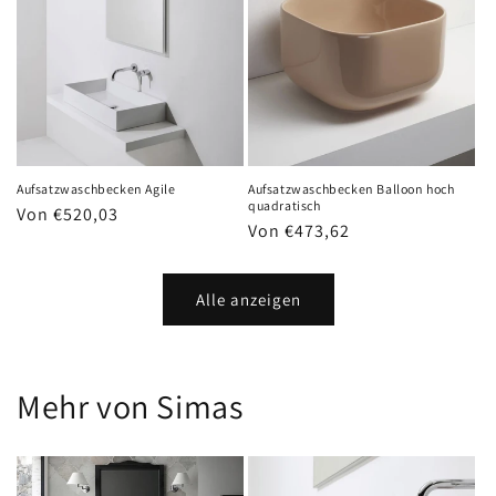
Aufsatzwaschbecken Agile
Aufsatzwaschbecken Balloon hoch
quadratisch
Normaler
Von €520,03
Normaler
Von €473,62
Preis
Preis
Alle anzeigen
Mehr von Simas