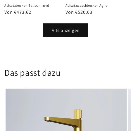
Aufsatzbecken Balloon rund
Aufsatzwaschbecken Agile
Normaler
Von €473,62
Normaler
Von €520,03
Preis
Preis
Alle anzeigen
Das passt dazu