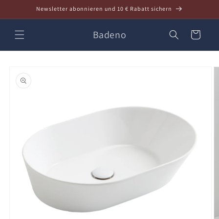
Direkt
Newsletter abonnieren und 10 € Rabatt sichern
zum
Inhalt
Badeno
Warenkorb
oduktinformationen
ringen