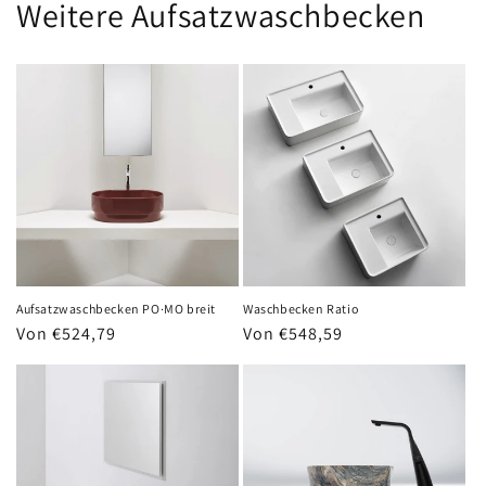
Weitere Aufsatzwaschbecken
Waschbecken Ratio
Aufsatzwaschbecken PO·MO breit
Normaler
Von €548,59
Normaler
Von €524,79
Preis
Preis