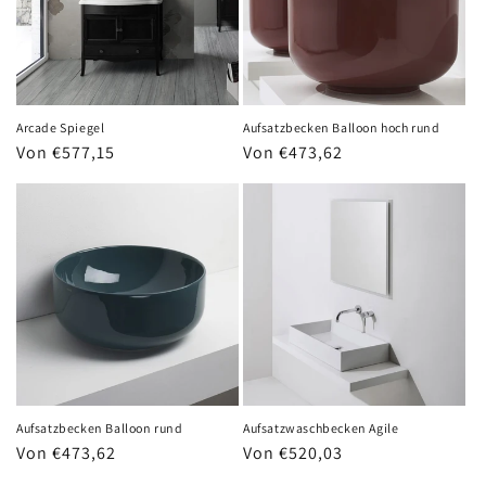
Arcade Spiegel
Aufsatzbecken Balloon hoch rund
Normaler
Von €577,15
Normaler
Von €473,62
Preis
Preis
Aufsatzbecken Balloon rund
Aufsatzwaschbecken Agile
Normaler
Von €473,62
Normaler
Von €520,03
Preis
Preis