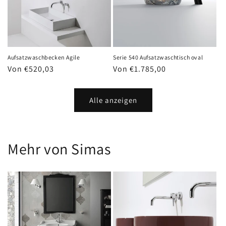
Aufsatzwaschbecken Agile
Serie 540 Aufsatzwaschtisch oval
Normaler
Von €520,03
Normaler
Von €1.785,00
Preis
Preis
Alle anzeigen
Mehr von Simas