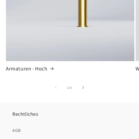
Armaturen - Hoch
W
von
1
/
3
Rechtliches
AGB