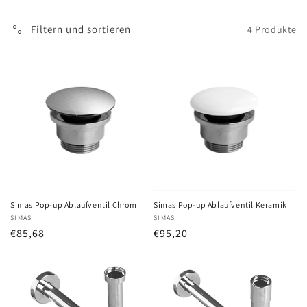
Filtern und sortieren
4 Produkte
Simas Pop-up Ablaufventil Chrom
Simas Pop-up Ablaufventil Keramik
Anbieter:
SIMAS
Anbieter:
SIMAS
Normaler
€85,68
Normaler
€95,20
Preis
Preis