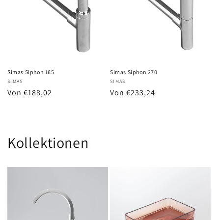
Simas Siphon 165
Simas Siphon 270
Anbieter:
SIMAS
Anbieter:
SIMAS
Normaler
Von €188,02
Normaler
Von €233,24
Preis
Preis
Kollektionen