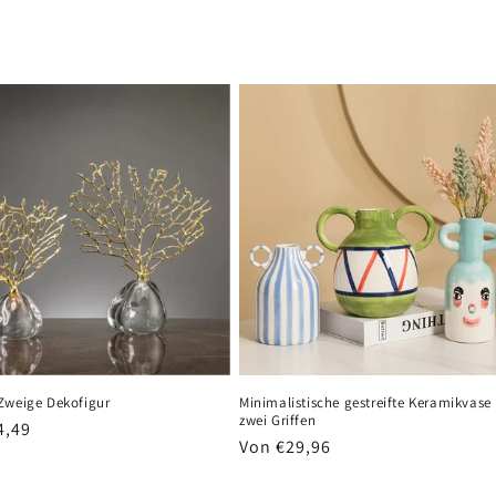
Zweige Dekofigur
Minimalistische gestreifte Keramikvase
zwei Griffen
er
4,49
Normaler
Von €29,96
Preis