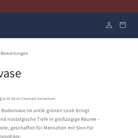
Einloggen
Warenkorb
Bewertungen
vase
d
wird beim Checkout berechnet
e Bodenvase im antik-grünen Look bringt
und nostalgische Tiefe in großzügige Räume –
eele, geschaffen für Menschen mit Sinn für
mosphäre.