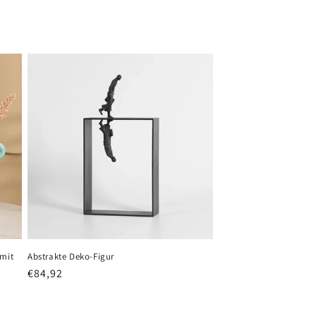
 mit
Abstrakte Deko-Figur
Normaler
€84,92
Preis