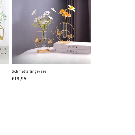
Schmetterlingsvase
Normaler
€19,95
Preis