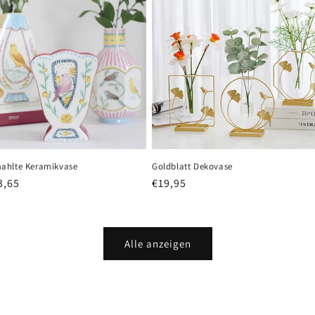
ahlte Keramikvase
Goldblatt Dekovase
er
3,65
Normaler
€19,95
Preis
Alle anzeigen