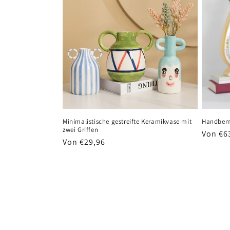
Minimalistische gestreifte Keramikvase mit
Handbem
zwei Griffen
Normal
Von €6
Normaler
Von €29,96
Preis
Preis