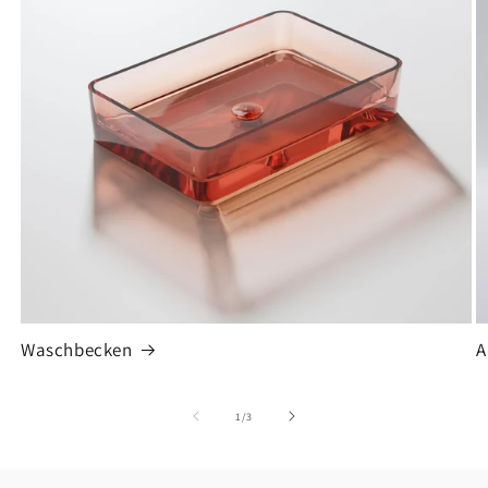
Waschbecken
A
von
1
/
3