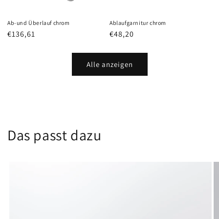
Ab-und Überlauf chrom
Ablaufgarnitur chrom
Normaler
€136,61
Normaler
€48,20
Preis
Preis
Alle anzeigen
Das passt dazu