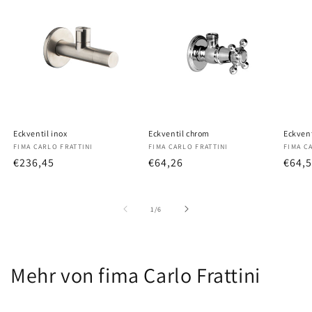
Eckventil inox
Eckventil chrom
Eckven
Anbieter:
FIMA CARLO FRATTINI
Anbieter:
FIMA CARLO FRATTINI
Anbiet
FIMA C
Normaler
€236,45
Normaler
€64,26
Norm
€64,
Preis
Preis
Preis
von
1
/
6
Mehr von fima Carlo Frattini