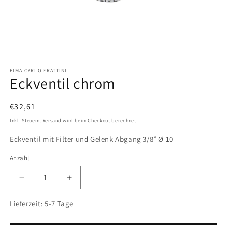
Medien
1
in
FIMA CARLO FRATTINI
Eckventil chrom
Modal
öffnen
Normaler
€32,61
Preis
Inkl. Steuern.
Versand
wird beim Checkout berechnet
Eckventil mit Filter und Gelenk Abgang 3/8” Ø 10
Anzahl
Anzahl
Verringere
Erhöhe
die
die
Menge
Menge
Lieferzeit:
5-7 Tage
für
für
Eckventil
Eckventil