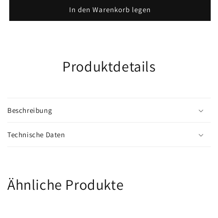
chrom
chrom
In den Warenkorb legen
Produktdetails
Beschreibung
Technische Daten
Ähnliche Produkte