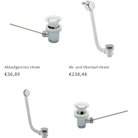
Ablaufgarnitur chrom
Ab- und Überlauf chrom
Normaler
€36,89
Normaler
€238,48
Preis
Preis