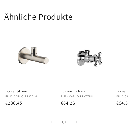
Ähnliche Produkte
Eckventil inox
Eckventil chrom
Eckven
Anbieter:
FIMA CARLO FRATTINI
Anbieter:
FIMA CARLO FRATTINI
Anbiet
FIMA C
Normaler
€236,45
Normaler
€64,26
Norm
€64,
Preis
Preis
Preis
von
1
/
6