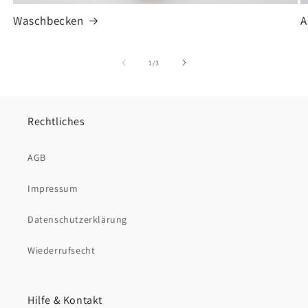
Waschbecken
A
von
1
/
3
Rechtliches
AGB
Impressum
Datenschutzerklärung
Wiederrufsecht
Hilfe & Kontakt