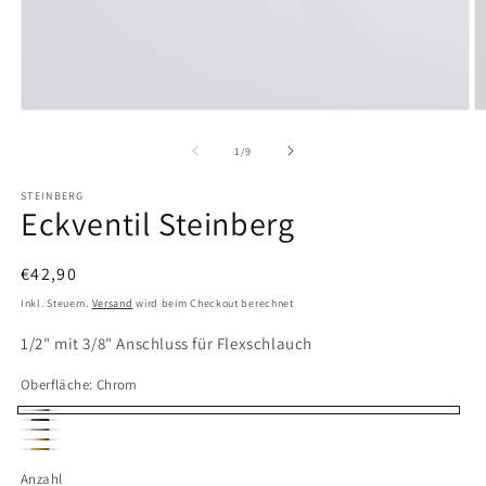
Medien
M
1
2
in
in
von
1
/
9
Modal
M
öffnen
ö
STEINBERG
Eckventil Steinberg
Normaler
€42,90
Preis
Inkl. Steuern.
Versand
wird beim Checkout berechnet
1/2" mit 3/8" Anschluss für Flexschlauch
Oberfläche:
Chrom
Chrom
Matt
Brushed
Roségold
Schwarz
Brushed
Nickel
Anzahl
Anzahl