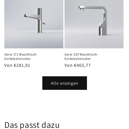
Serie 171 Waschtisch-
Serie 230 Waschtisch-
Einhebelmischer
Einhebelmischer
Normaler
Von €281,91
Normaler
Von €465,77
Preis
Preis
Alle anzeigen
Das passt dazu