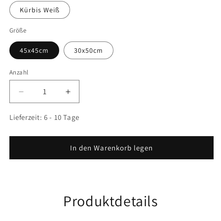
Kürbis Weiß
Größe
45x45cm
30x50cm
Anzahl
Anzahl
Verringere
Erhöhe
die
die
Menge
Menge
Lieferzeit:
6 - 10 Tage
für
für
Kissenbezug
Kissenbezug
Halloween
Halloween
In den Warenkorb legen
Produktdetails