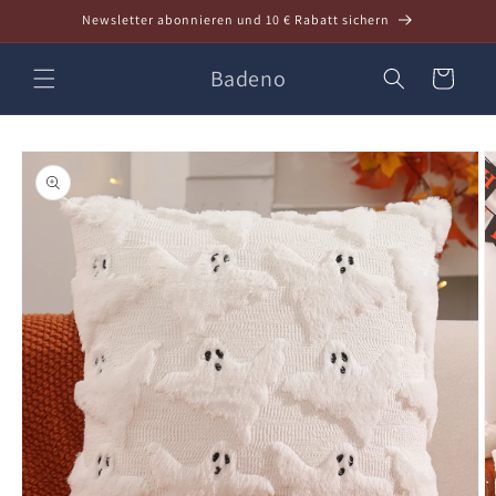
Direkt
Newsletter abonnieren und 10 € Rabatt sichern
zum
Inhalt
Badeno
Warenkorb
oduktinformationen
ringen