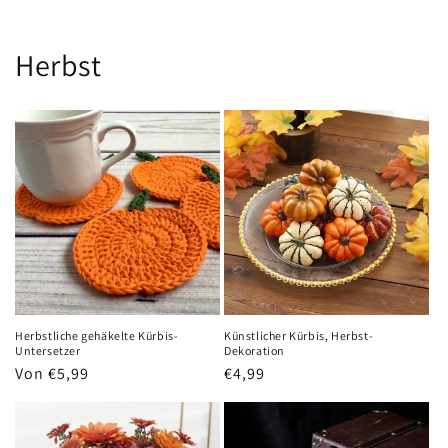
Herbst
Herbstliche gehäkelte Kürbis-
Künstlicher Kürbis, Herbst-
Untersetzer
Dekoration
Normaler
Von €5,99
Normaler
€4,99
Preis
Preis