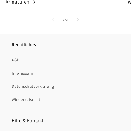
Armaturen
W
von
1
/
3
Rechtliches
AGB
Impressum
Datenschutzerklärung
Wiederrufsecht
Hilfe & Kontakt