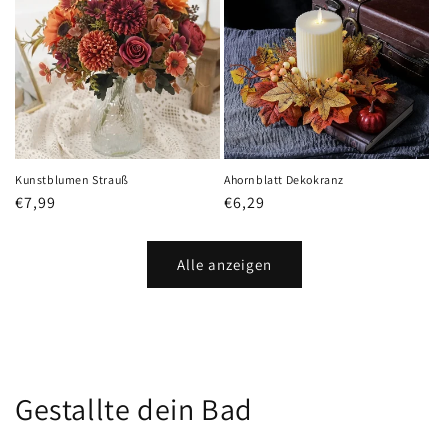
Kunstblumen Strauß
Ahornblatt Dekokranz
Normaler
€7,99
Normaler
€6,29
Preis
Preis
Alle anzeigen
Gestallte dein Bad