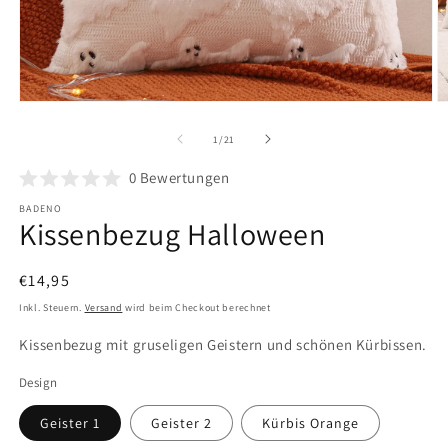
Medien
M
1
2
in
in
von
1
/
21
Modal
M
öffnen
ö
0
Bewertungen
BADENO
Kissenbezug Halloween
Normaler
€14,95
Preis
Inkl. Steuern.
Versand
wird beim Checkout berechnet
Kissenbezug mit gruseligen Geistern und schönen Kürbissen.
Design
Geister 1
Geister 2
Kürbis Orange