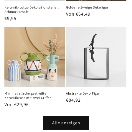
Keramik-Lotus-Dekorationsteller,
Goldene Zweige Dekofigur
Schmuckschale
Normaler
Von €64,49
Normaler
€9,95
Preis
Preis
Minimalistische gestreifte
Abstrakte Deko-Figur
Keramikvase mit zwei Griffen
Normaler
€84,92
Normaler
Von €29,96
Preis
Preis
Alle anzeigen