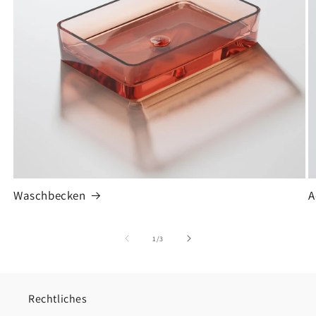
Waschbecken
A
von
1
/
3
Rechtliches