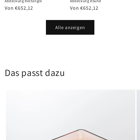
Abdeckung Rectangle
Abdeckung Round
Normaler
Von €652,12
Normaler
Von €652,12
Preis
Preis
Alle anzeigen
Das passt dazu