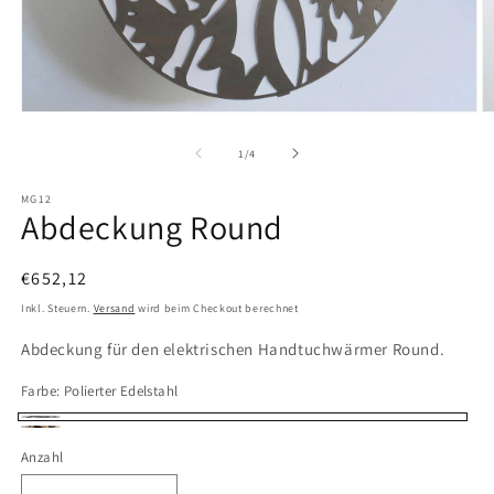
Medien
M
1
2
in
in
von
1
/
4
Modal
M
öffnen
ö
MG12
Abdeckung Round
Normaler
€652,12
Preis
Inkl. Steuern.
Versand
wird beim Checkout berechnet
Abdeckung für den elektrischen Handtuchwärmer Round.
Farbe:
Polierter Edelstahl
Polierter
Messing
Anzahl
Anzahl
Edelstahl
dark