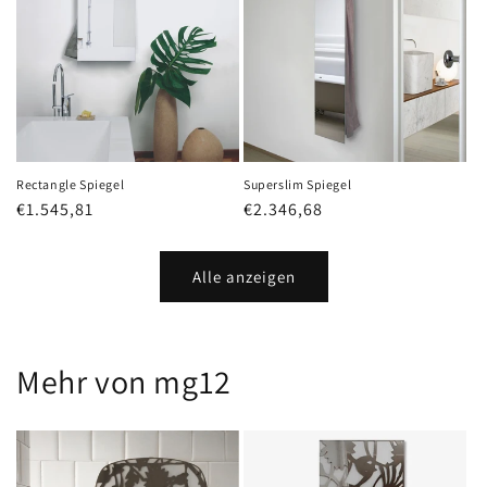
Rectangle Spiegel
Superslim Spiegel
Normaler
€1.545,81
Normaler
€2.346,68
Preis
Preis
Alle anzeigen
Mehr von mg12