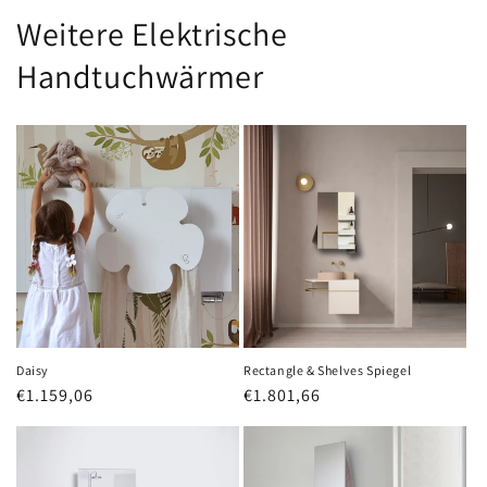
Weitere Elektrische
Handtuchwärmer
Daisy
Rectangle & Shelves Spiegel
Normaler
€1.159,06
Normaler
€1.801,66
Preis
Preis