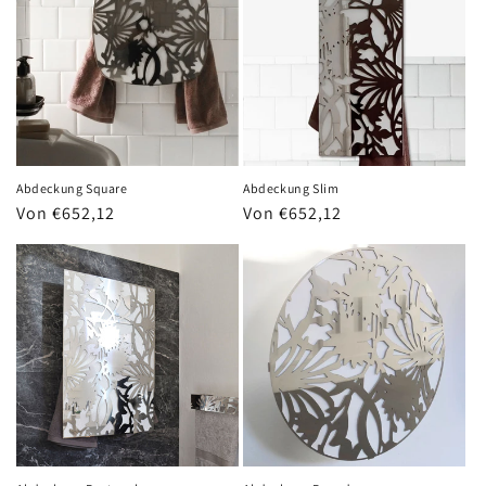
Abdeckung Square
Abdeckung Slim
Normaler
Von €652,12
Normaler
Von €652,12
Preis
Preis