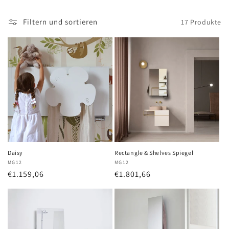
Filtern und sortieren
17 Produkte
Daisy
Rectangle & Shelves Spiegel
Anbieter:
MG12
Anbieter:
MG12
Normaler
€1.159,06
Normaler
€1.801,66
Preis
Preis