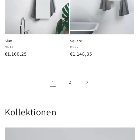
Slim
Square
Anbieter:
MG12
Anbieter:
MG12
Normaler
€1.160,25
Normaler
€1.148,35
Preis
Preis
1
2
Kollektionen