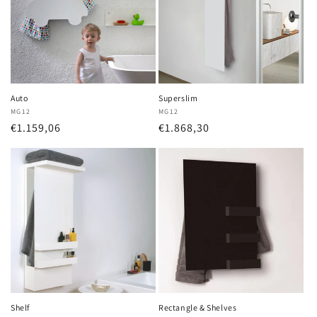
Auto
Superslim
Anbieter:
MG12
Anbieter:
MG12
Normaler
€1.159,06
Normaler
€1.868,30
Preis
Preis
Shelf
Rectangle & Shelves