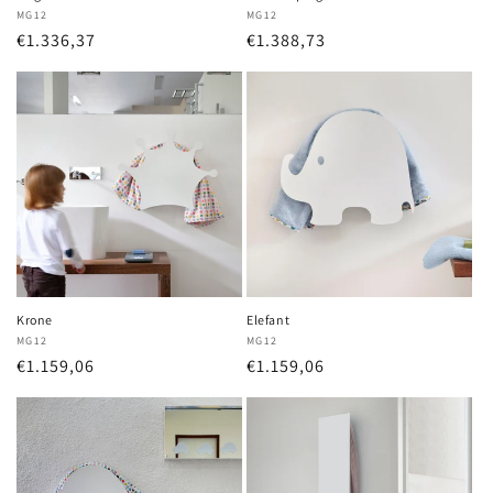
Anbieter:
MG12
Anbieter:
MG12
Normaler
€1.336,37
Normaler
€1.388,73
Preis
Preis
Krone
Elefant
Anbieter:
MG12
Anbieter:
MG12
Normaler
€1.159,06
Normaler
€1.159,06
Preis
Preis