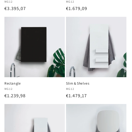
Anbieter:
MG12
Anbieter:
MG12
Normaler
€3.395,07
Normaler
€1.679,09
Preis
Preis
Rectangle
Slim & Shelves
Anbieter:
MG12
Anbieter:
MG12
Normaler
€1.239,98
Normaler
€1.479,17
Preis
Preis