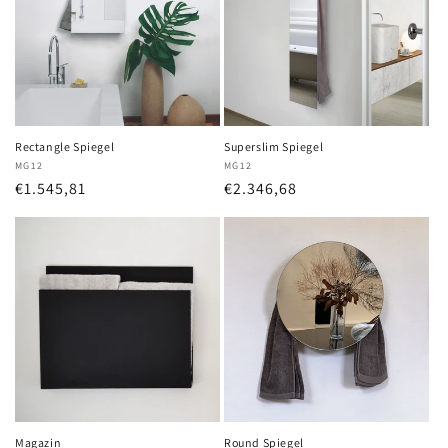
Rectangle Spiegel
Superslim Spiegel
Anbieter:
MG12
Anbieter:
MG12
Normaler
€1.545,81
Normaler
€2.346,68
Preis
Preis
Magazin
Round Spiegel