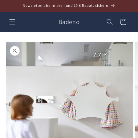
Direkt
Newsletter abonnieren und 10 € Rabatt sichern
zum
Inhalt
Badeno
Warenkorb
oduktinformationen
ringen