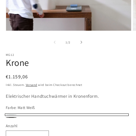
Medien
M
1
2
in
in
von
1
/
2
Modal
M
öffnen
ö
MG12
Krone
Normaler
€1.159,06
Preis
Inkl. Steuern.
Versand
wird beim Checkout berechnet
Elektrischer Handtuchwärmer in Kronenform.
Farbe:
Matt Weiß
Matt
Matt
Anzahl
Anzahl
Weiß
Schwarz