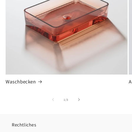
Waschbecken
A
von
1
/
3
Rechtliches