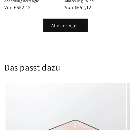
Abdeckung Rectangle
Abdeckung Round
Normaler
Von €652,12
Normaler
Von €652,12
Preis
Preis
Alle anzeigen
Das passt dazu