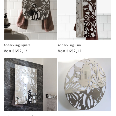
Abdeckung Square
Abdeckung Slim
Normaler
Von €652,12
Normaler
Von €652,12
Preis
Preis