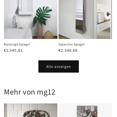
Rectangle Spiegel
Superslim Spiegel
Normaler
€1.545,81
Normaler
€2.346,68
Preis
Preis
Alle anzeigen
Mehr von mg12