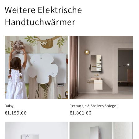
Weitere Elektrische
Handtuchwärmer
Daisy
Rectangle & Shelves Spiegel
Normaler
€1.159,06
Normaler
€1.801,66
Preis
Preis