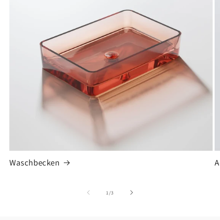
Waschbecken
A
von
1
/
3