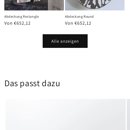
Abdeckung Rectangle
Abdeckung Round
Normaler
Von €652,12
Normaler
Von €652,12
Preis
Preis
Alle anzeigen
Das passt dazu