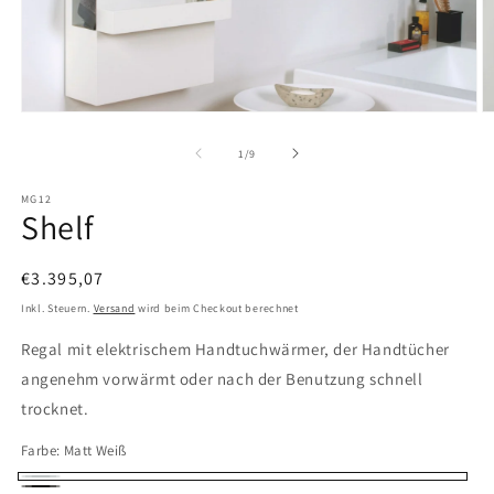
Medien
M
1
2
in
in
von
1
/
9
Modal
M
öffnen
ö
MG12
Shelf
Normaler
€3.395,07
Preis
Inkl. Steuern.
Versand
wird beim Checkout berechnet
Regal mit elektrischem Handtuchwärmer, der Handtücher
angenehm vorwärmt oder nach der Benutzung schnell
trocknet.
Farbe:
Matt Weiß
Matt