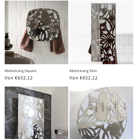
Abdeckung Square
Abdeckung Slim
Normaler
Von €652,12
Normaler
Von €652,12
Preis
Preis