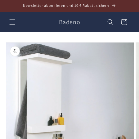
Direkt
Newsletter abonnieren und 10 € Rabatt sichern
zum
Inhalt
Badeno
Warenkorb
oduktinformationen
ringen