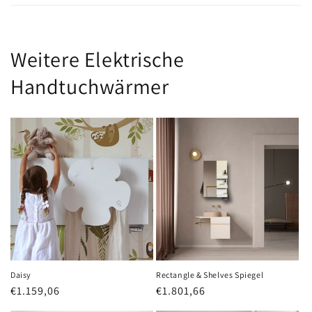
Weitere Elektrische
Handtuchwärmer
Daisy
Rectangle & Shelves Spiegel
Normaler
€1.159,06
Normaler
€1.801,66
Preis
Preis