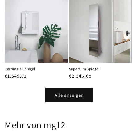
Rectangle Spiegel
Superslim Spiegel
Normaler
€1.545,81
Normaler
€2.346,68
Preis
Preis
Alle anzeigen
Mehr von mg12