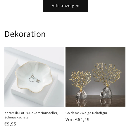
Alle anzeigen
Dekoration
Keramik-Lotus-Dekorationsteller,
Goldene Zweige Dekofigur
Schmuckschale
Normaler
Von €64,49
Normaler
€9,95
Preis
Preis