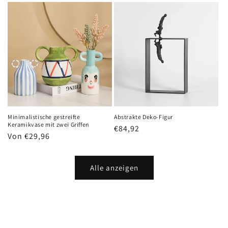
Minimalistische gestreifte
Abstrakte Deko-Figur
Keramikvase mit zwei Griffen
Normaler
€84,92
Normaler
Von €29,96
Preis
Preis
Alle anzeigen