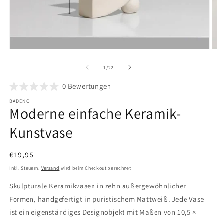
Medien
M
1
2
in
in
von
1
/
22
Modal
M
öffnen
ö
0
Bewertungen
BADENO
Moderne einfache Keramik-
Kunstvase
Normaler
€19,95
Preis
Inkl. Steuern.
Versand
wird beim Checkout berechnet
Skulpturale Keramikvasen in zehn außergewöhnlichen
Formen, handgefertigt in puristischem Mattweiß. Jede Vase
ist ein eigenständiges Designobjekt mit Maßen von 10,5 ×