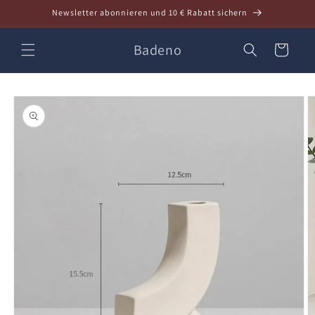
Direkt
Newsletter abonnieren und 10 € Rabatt sichern
zum
Inhalt
Badeno
Warenkorb
oduktinformationen
ringen