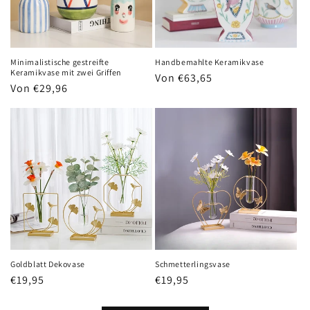
Minimalistische gestreifte
Handbemahlte Keramikvase
Keramikvase mit zwei Griffen
Normaler
Von €63,65
Normaler
Von €29,96
Preis
Preis
Goldblatt Dekovase
Schmetterlingsvase
Normaler
€19,95
Normaler
€19,95
Preis
Preis