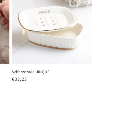
Seifenschale UINQUE
Normaler
€33,23
Preis