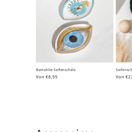
Bemahlte Seifenschale
Seifensch
Normaler
Von €8,95
Normal
Von €2
Preis
Preis