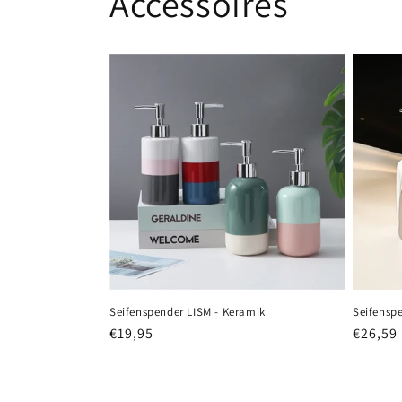
Accessoires
Seifenspender LISM - Keramik
Seifenspe
Normaler
€19,95
Normal
€26,59
Preis
Preis