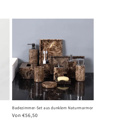
Badezimmer-Set aus dunklem Naturmarmor
Normaler
Von €56,50
Preis