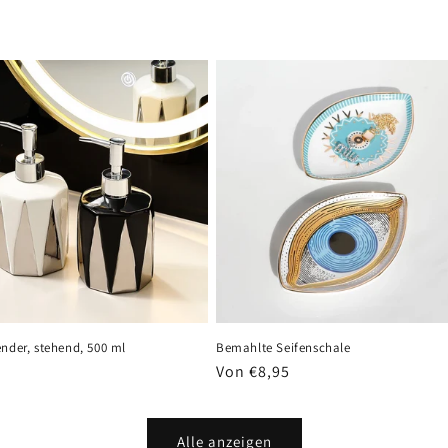
nder, stehend, 500 ml
Bemahlte Seifenschale
er
Normaler
Von €8,95
Preis
Alle anzeigen