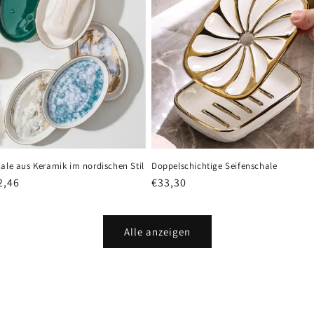
ale aus Keramik im nordischen Stil
Doppelschichtige Seifenschale
er
2,46
Normaler
€33,30
Preis
Alle anzeigen