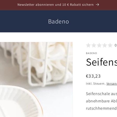
Newsletter abonnieren und 10 € Rabatt sichern
Badeno
0
BADENO
Seifen
Normaler
€33,23
Preis
Inkl. Steuern.
Versan
Seifenschale au
abnehmbare Abla
rutschhemmende 