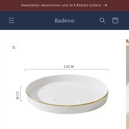
Direkt
Newsletter abonnieren und 10 € Rabatt sichern
zum
Inhalt
Badeno
Warenkorb
oduktinformationen
ringen