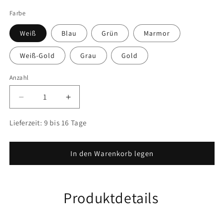
Farbe
Weiß
Blau
Grün
Marmor
Weiß-Gold
Grau
Gold
Anzahl
Anzahl
Verringere
Erhöhe
die
die
Menge
Menge
Lieferzeit:
9 bis 16 Tage
für
für
Seifenschale
Seifenschale
aus
aus
In den Warenkorb legen
Keramik
Keramik
im
im
nordischen
nordischen
Produktdetails
Stil
Stil