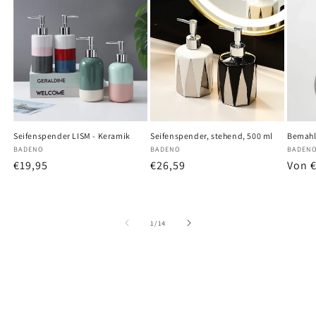
Seifenspender LISM - Keramik
Seifenspender, stehend, 500 ml
Bemahl
Anbieter:
BADENO
Anbieter:
BADENO
Anbiet
BADEN
Normaler
€19,95
Normaler
€26,59
Norm
Von 
Preis
Preis
Preis
von
1
/
14