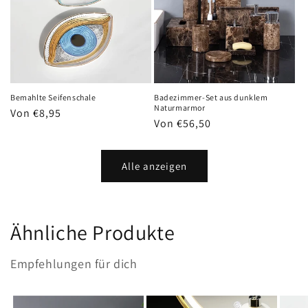
Bemahlte Seifenschale
Badezimmer-Set aus dunklem
Naturmarmor
Normaler
Von €8,95
Normaler
Von €56,50
Preis
Preis
Alle anzeigen
Ähnliche Produkte
Empfehlungen für dich