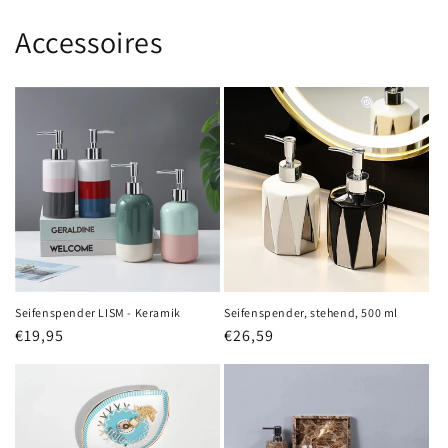
Accessoires
Seifenspender LISM - Keramik
Seifenspender, stehend, 500 ml
Normaler
€19,95
Normaler
€26,59
Preis
Preis