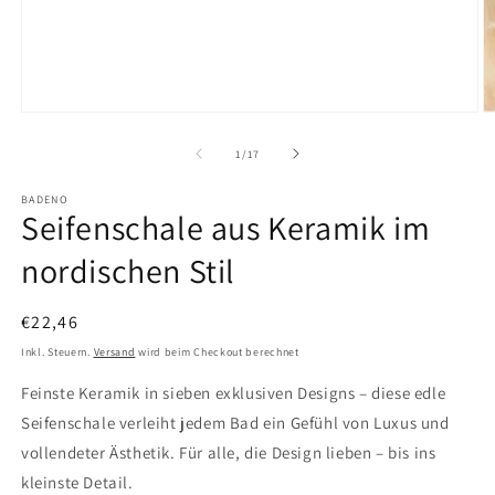
Medien
M
1
2
in
in
von
1
/
17
Modal
M
öffnen
ö
BADENO
Seifenschale aus Keramik im
nordischen Stil
Normaler
€22,46
Preis
Inkl. Steuern.
Versand
wird beim Checkout berechnet
Feinste Keramik in sieben exklusiven Designs – diese edle
Seifenschale verleiht jedem Bad ein Gefühl von Luxus und
vollendeter Ästhetik. Für alle, die Design lieben – bis ins
kleinste Detail.