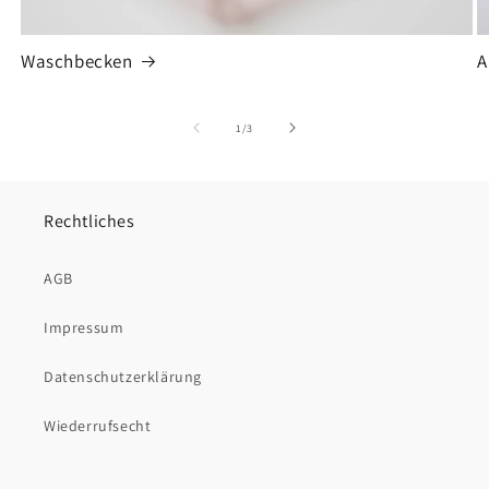
Waschbecken
A
von
1
/
3
Rechtliches
AGB
Impressum
Datenschutzerklärung
Wiederrufsecht