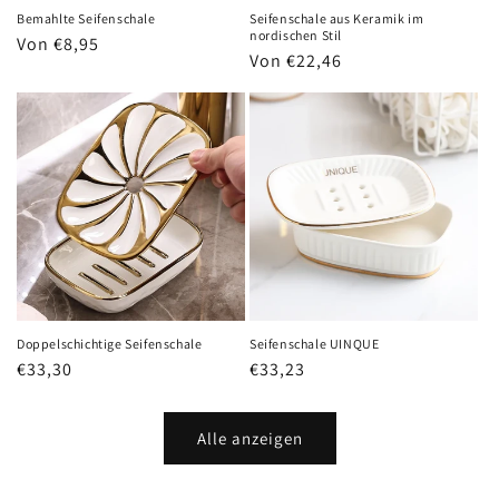
Bemahlte Seifenschale
Seifenschale aus Keramik im
nordischen Stil
Normaler
Von €8,95
Normaler
Von €22,46
Preis
Preis
Doppelschichtige Seifenschale
Seifenschale UINQUE
Normaler
€33,30
Normaler
€33,23
Preis
Preis
Alle anzeigen