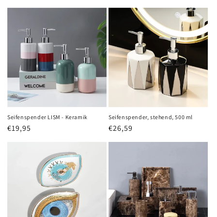
Seifenspender LISM - Keramik
Seifenspender, stehend, 500 ml
Normaler
€19,95
Normaler
€26,59
Preis
Preis