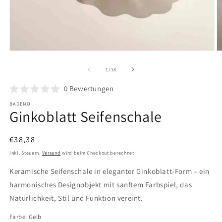
Medien
M
1
2
in
in
von
1
/
18
Modal
M
öffnen
ö
0
Bewertungen
BADENO
Ginkoblatt Seifenschale
Normaler
€38,38
Preis
Inkl. Steuern.
Versand
wird beim Checkout berechnet
Keramische Seifenschale in eleganter Ginkoblatt-Form – ein
harmonisches Designobjekt mit sanftem Farbspiel, das
Natürlichkeit, Stil und Funktion vereint.
Farbe:
Gelb