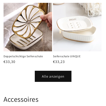
Preis
Doppelschichtige Seifenschale
Seifenschale UINQUE
Normaler
€33,30
Normaler
€33,23
Preis
Preis
Alle anzeigen
Accessoires