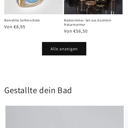
Bemahlte Seifenschale
Badezimmer-Set aus dunklem
Naturmarmor
Normaler
Von €8,95
Normaler
Von €56,50
Preis
Preis
Alle anzeigen
Gestallte dein Bad