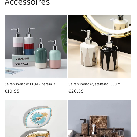
Accessoires
Seifenspender LISM - Keramik
Seifenspender, stehend, 500 ml
Normaler
€19,95
Normaler
€26,59
Preis
Preis