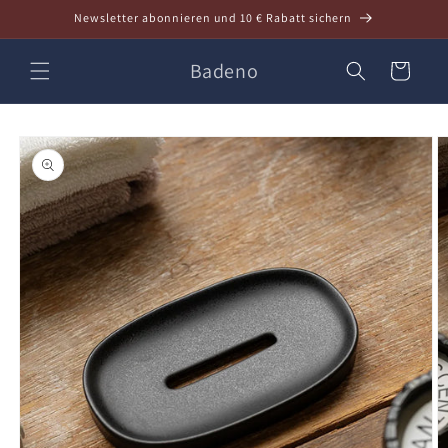
Direkt
Newsletter abonnieren und 10 € Rabatt sichern
zum
Inhalt
Badeno
Warenkorb
oduktinformationen
ringen