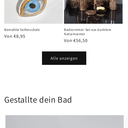
Bemahlte Seifenschale
Badezimmer-Set aus dunklem
Naturmarmor
Normaler
Von €8,95
Normaler
Von €56,50
Preis
Preis
Alle anzeigen
Gestallte dein Bad