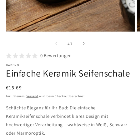
Medien
M
1
2
in
in
von
1
/
7
Modal
M
öffnen
ö
0
Bewertungen
BADENO
Einfache Keramik Seifenschale
Normaler
€15,69
Preis
Inkl. Steuern.
Versand
wird beim Checkout berechnet
Schlichte Eleganz für Ihr Bad: Die einfache
Keramikseifenschale verbindet klares Design mit
hochwertiger Verarbeitung – wahlweise in Weiß, Schwarz
oder Marmoroptik.