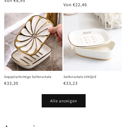
Normaler
Von €8,95
Normaler
Von €22,46
Preis
Preis
Doppelschichtige Seifenschale
Seifenschale UINQUE
Normaler
€33,30
Normaler
€33,23
Preis
Preis
Alle anzeigen