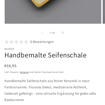
Medien
M
1
2
in
in
von
1
/
16
Modal
M
öffnen
ö
0
Bewertungen
BADENO
Handbemalte Seifenschale
Normaler
€36,95
Preis
Inkl. Steuern.
Versand
wird beim Checkout berechnet
Handbemalte Seifenschale aus feiner Keramik in neun
Farbvarianten. Florales Dekor, mediterrane Ästhetik,
liebevoll gefertigt – eine stilvolle Ergänzung für jedes edle
Badezimmer.