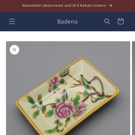
Direkt
Newsletter abonnieren und 10 € Rabatt sichern
zum
Inhalt
Badeno
Warenkorb
oduktinformationen
ringen