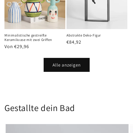
Minimalistische gestreifte
Abstrakte Deko-Figur
Keramikvase mit zwei Griffen
Normaler
€84,92
Normaler
Von €29,96
Preis
Preis
Alle anzeigen
Gestallte dein Bad