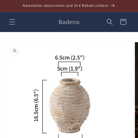
Direkt
Newsletter abonnieren und 10 € Rabatt sichern
zum
Inhalt
Badeno
Warenkorb
oduktinformationen
ringen