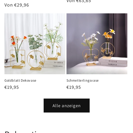
Normaler
Von €63,65
Normaler
Von €29,96
Preis
Preis
Goldblatt Dekovase
Schmetterlingsvase
Normaler
€19,95
Normaler
€19,95
Preis
Preis
Alle anzeigen