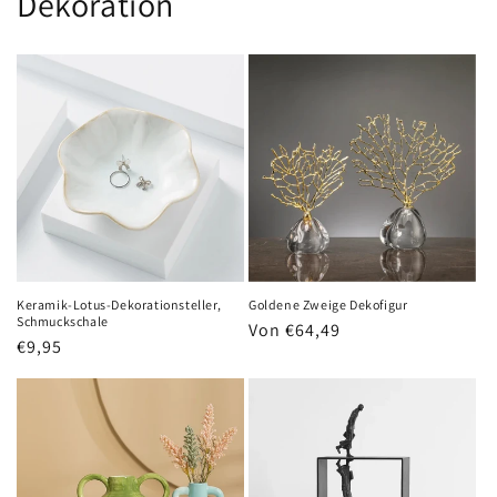
Dekoration
Keramik-Lotus-Dekorationsteller,
Goldene Zweige Dekofigur
Schmuckschale
Normaler
Von €64,49
Normaler
€9,95
Preis
Preis