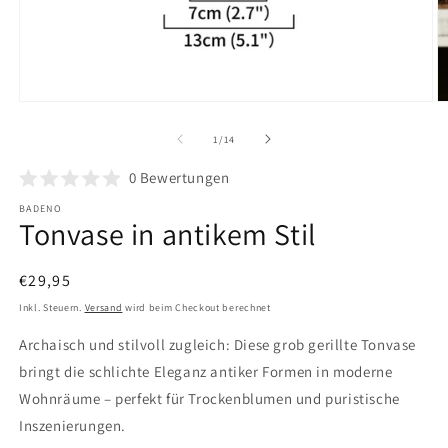
Medien
M
1
2
in
in
von
1
/
14
Modal
M
öffnen
ö
0
Bewertungen
BADENO
Tonvase in antikem Stil
Normaler
€29,95
Preis
Inkl. Steuern.
Versand
wird beim Checkout berechnet
Archaisch und stilvoll zugleich: Diese grob gerillte Tonvase
bringt die schlichte Eleganz antiker Formen in moderne
Wohnräume – perfekt für Trockenblumen und puristische
Inszenierungen.