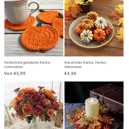
Herbstliche gehäkelte Kürbis-
Künstlicher Kürbis, Herbst-
Untersetzer
Dekoration
Normaler
Von €5,99
Normaler
€4,99
Preis
Preis