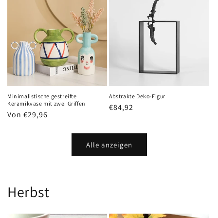
Minimalistische gestreifte
Abstrakte Deko-Figur
Keramikvase mit zwei Griffen
Normaler
€84,92
Normaler
Von €29,96
Preis
Preis
Alle anzeigen
Herbst