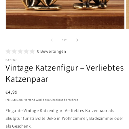
Medien
M
1
2
in
in
von
1
/
7
Modal
M
öffnen
ö
0
Bewertungen
BADENO
Vintage Katzenfigur – Verliebtes
Katzenpaar
Normaler
€4,99
Preis
Inkl. Steuern.
Versand
wird beim Checkout berechnet
Elegante Vintage Katzenfigur: Verliebtes Katzenpaar als
Skulptur für stilvolle Deko in Wohnzimmer, Badezimmer oder
als Geschenk.