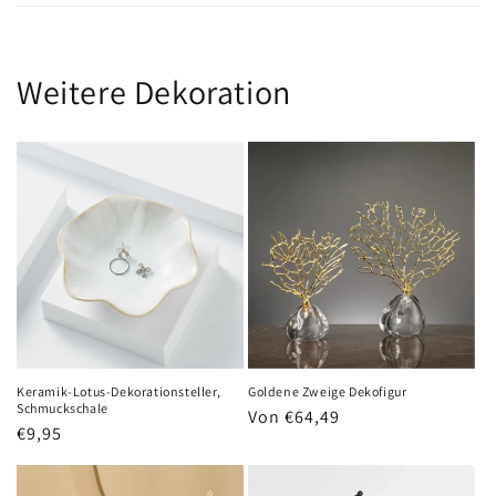
Weitere Dekoration
Keramik-Lotus-Dekorationsteller,
Goldene Zweige Dekofigur
Schmuckschale
Normaler
Von €64,49
Normaler
€9,95
Preis
Preis