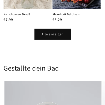
Kunstblumen Strauß
Ahornblatt Dekokranz
Normaler
€7,99
Normaler
€6,29
Preis
Preis
Alle anzeigen
Gestallte dein Bad