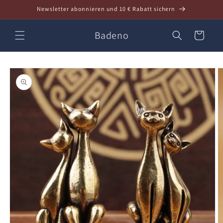
Direkt
Newsletter abonnieren und 10 € Rabatt sichern
zum
Inhalt
Badeno
Warenkorb
oduktinformationen
ringen