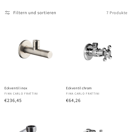
Filtern und sortieren
7 Produkte
Eckventil inox
Eckventil chrom
Anbieter:
FIMA CARLO FRATTINI
Anbieter:
FIMA CARLO FRATTINI
Normaler
€236,45
Normaler
€64,26
Preis
Preis