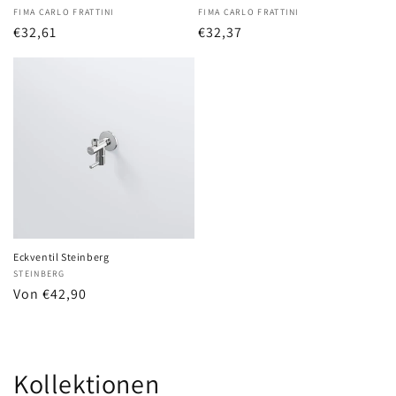
Anbieter:
FIMA CARLO FRATTINI
Anbieter:
FIMA CARLO FRATTINI
Normaler
€32,61
Normaler
€32,37
Preis
Preis
Eckventil Steinberg
Anbieter:
STEINBERG
Normaler
Von €42,90
Preis
Kollektionen