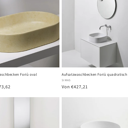
aschbecken Foriù oval
Aufsatzwaschbecken Foriù quadratisch
r:
Anbieter:
SIMAS
er
73,62
Normaler
Von €427,21
Preis