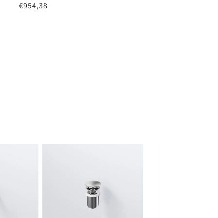
Normaler
€954,38
Preis