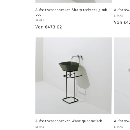
Aufsatzwaschbecken Sharp rechteckig mit
Aufsatzw
Loch
Anbiete
SIMAS
Anbieter:
SIMAS
Normal
Von €4
Normaler
Von €473,62
Preis
Preis
Aufsatzwaschbecken Wave quadratisch
Aufsatzw
Anbieter:
Anbiete
SIMAS
SIMAS