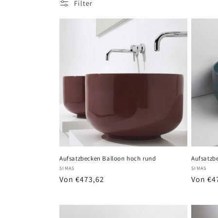
Filter
Aufsatzbecken Balloon hoch rund
Aufsatzb
Anbieter:
Anbiete
SIMAS
SIMAS
Normaler
Von €473,62
Normal
Von €4
Preis
Preis