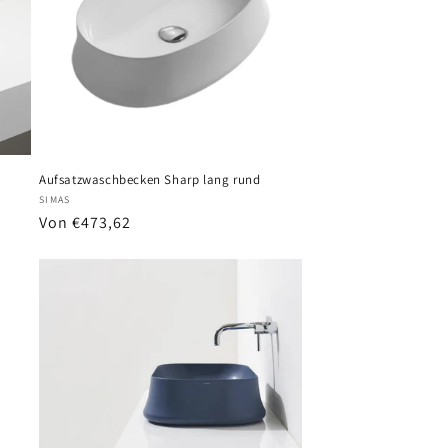
Aufsatzwaschbecken Sharp lang rund
Anbieter:
SIMAS
Normaler
Von €473,62
Preis