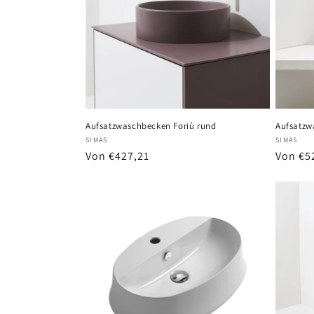
Aufsatzwaschbecken Foriù rund
Aufsatzw
Anbieter:
Anbiete
SIMAS
SIMAS
Normaler
Von €427,21
Normal
Von €5
Preis
Preis