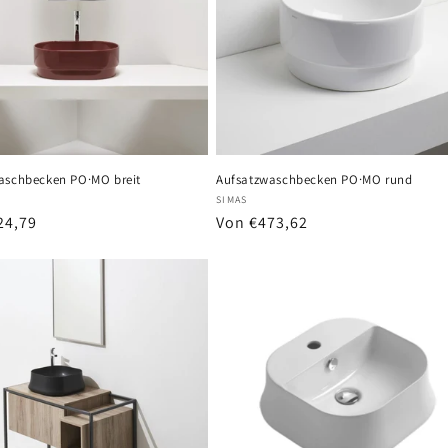
aschbecken PO·MO breit
Aufsatzwaschbecken PO·MO rund
r:
Anbieter:
SIMAS
er
24,79
Normaler
Von €473,62
Preis