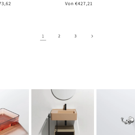
er
73,62
Normaler
Von €427,21
Preis
1
2
3