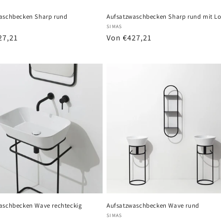
aschbecken Sharp rund
Aufsatzwaschbecken Sharp rund mit L
r:
Anbieter:
SIMAS
er
27,21
Normaler
Von €427,21
Preis
aschbecken Wave rechteckig
Aufsatzwaschbecken Wave rund
r:
Anbieter:
SIMAS