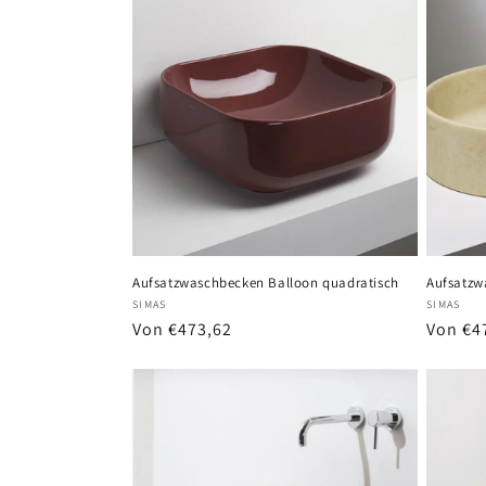
Aufsatzwaschbecken Balloon quadratisch
Aufsatzw
Anbieter:
Anbiete
SIMAS
SIMAS
Normaler
Von €473,62
Normal
Von €4
Preis
Preis