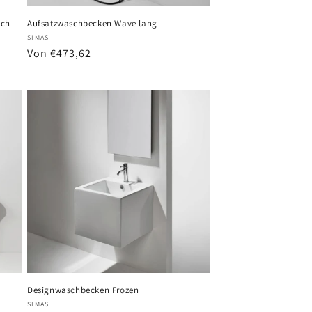
och
Aufsatzwaschbecken Wave lang
Anbieter:
SIMAS
Normaler
Von €473,62
Preis
Designwaschbecken Frozen
Anbieter:
SIMAS