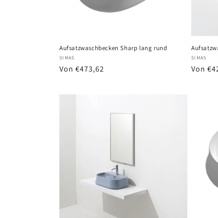
Aufsatzwaschbecken Sharp lang rund
Aufsatzw
Anbieter:
Anbiete
SIMAS
SIMAS
Normaler
Von €473,62
Normal
Von €4
Preis
Preis