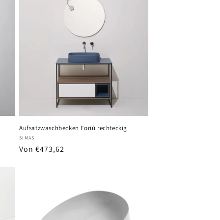
Aufsatzwaschbecken Foriù rechteckig
Anbieter:
SIMAS
Normaler
Von €473,62
Preis