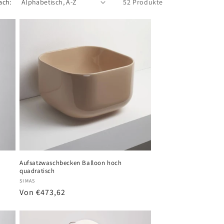
ach:
52 Produkte
Aufsatzwaschbecken Balloon hoch
quadratisch
Anbieter:
SIMAS
Normaler
Von €473,62
Preis