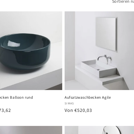
Sortieren n
ecken Balloon rund
Aufsatzwaschbecken Agile
r:
Anbieter:
SIMAS
er
73,62
Normaler
Von €520,03
Preis