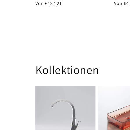
Normaler
Von €427,21
Normal
Von €4
Preis
Preis
Kollektionen