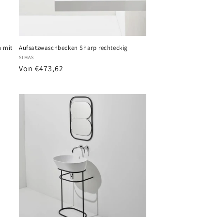
h mit
Aufsatzwaschbecken Sharp rechteckig
Anbieter:
SIMAS
Normaler
Von €473,62
Preis