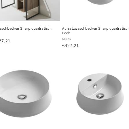
aschbecken Sharp quadratisch
Aufsatzwaschbecken Sharp quadratisc
Loch
r:
Anbieter:
SIMAS
er
27,21
Normaler
€427,21
Preis