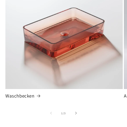
Waschbecken
A
von
1
/
3