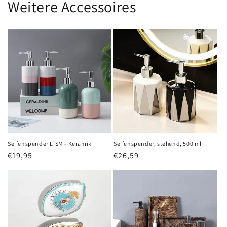
Weitere Accessoires
Seifenspender LISM - Keramik
Seifenspender, stehend, 500 ml
Normaler
€19,95
Normaler
€26,59
Preis
Preis