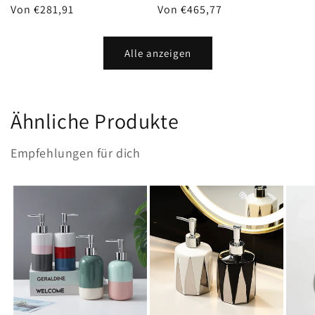
Normaler
Von €281,91
Normaler
Von €465,77
Preis
Preis
Alle anzeigen
Ähnliche Produkte
Empfehlungen für dich