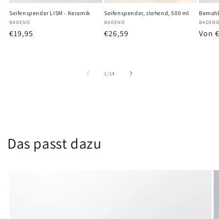
Seifenspender LISM - Keramik
Seifenspender, stehend, 500 ml
Bemahl
Anbieter:
BADENO
Anbieter:
BADENO
Anbiet
BADEN
Normaler
€19,95
Normaler
€26,59
Norm
Von 
Preis
Preis
Preis
von
1
/
14
Das passt dazu