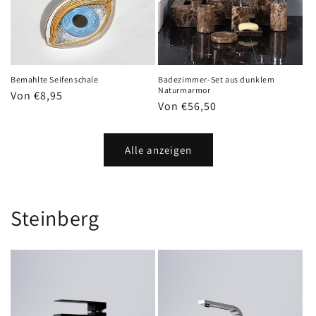
Bemahlte Seifenschale
Badezimmer-Set aus dunklem
Naturmarmor
Normaler
Von €8,95
Normaler
Von €56,50
Preis
Preis
Alle anzeigen
Steinberg