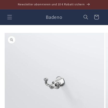
Direkt
Newsletter abonnieren und 10 € Rabatt sichern
zum
Inhalt
Badeno
Warenkorb
oduktinformationen
ringen