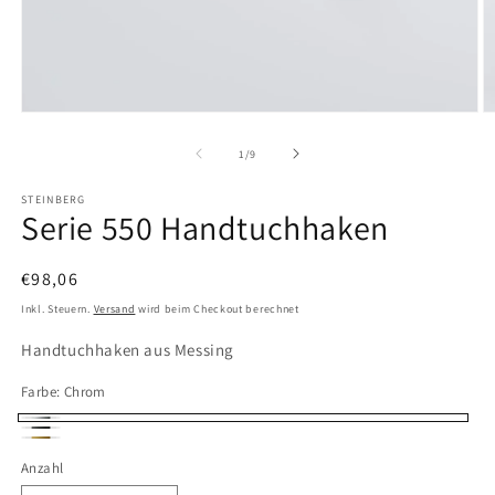
Medien
M
1
2
in
in
von
1
/
9
Modal
M
öffnen
ö
STEINBERG
Serie 550 Handtuchhaken
Normaler
€98,06
Preis
Inkl. Steuern.
Versand
wird beim Checkout berechnet
Handtuchhaken aus Messing
Farbe:
Chrom
Chrom
Matt
Brushed
Anzahl
Anzahl
Schwarz
Gold